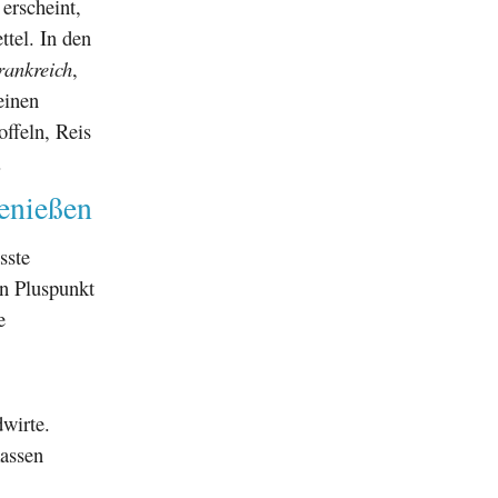
erscheint,
tel. In den
rankreich
,
einen
ffeln, Reis
.
genießen
sste
n Pluspunkt
e
wirte.
kassen