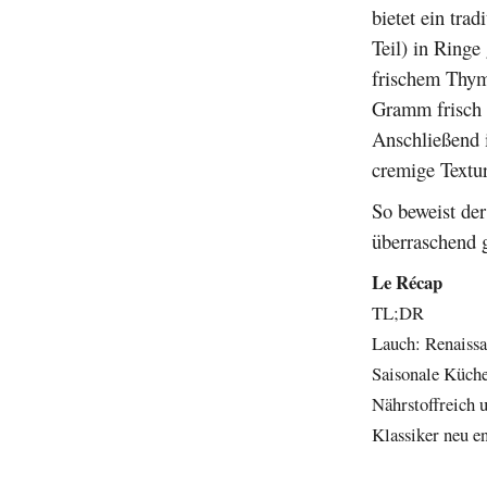
bietet ein tra
Teil) in Ringe
frischem Thym
Gramm frisch 
Anschließend i
cremige Textur
So beweist de
überraschend g
Le Récap
TL;DR
Lauch: Renaissa
Saisonale Küche
Nährstoffreich 
Klassiker neu e