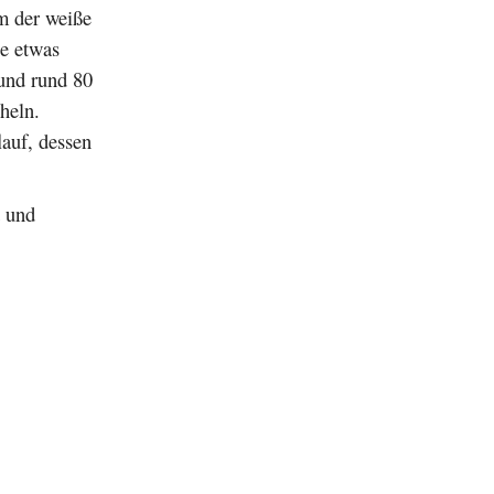
em der weiße
ie etwas
und rund 80
heln.
lauf, dessen
d und