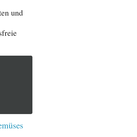
ten und
sfreie
gemüses