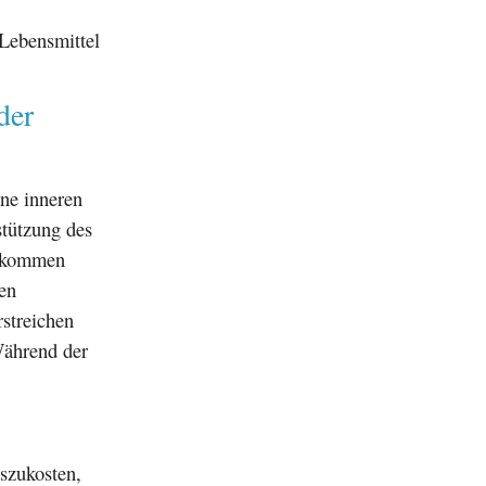
 Lebensmittel
der
ine inneren
stützung des
u kommen
en
rstreichen
Während der
szukosten,