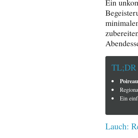
Ein unkom
Begeister
minimalem
zubereiten
Abendesse
TL;DR
Poireau
Regiona
Ein ein
Lauch: R