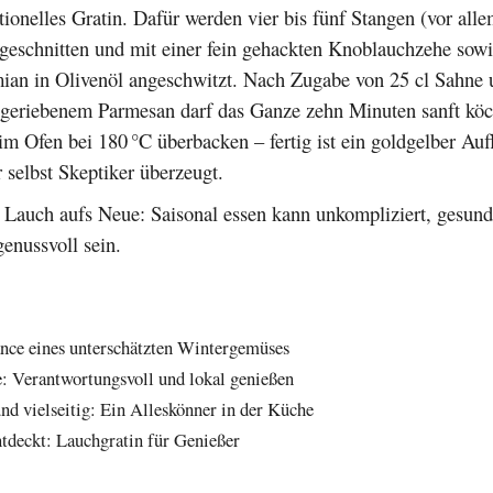
ditionelles Gratin. Dafür werden vier bis fünf Stangen (vor all
 geschnitten und mit einer fein gehackten Knoblauchzehe sow
ian in Olivenöl angeschwitzt. Nach Zugabe von 25 cl Sahne 
geriebenem Parmesan darf das Ganze zehn Minuten sanft köc
m Ofen bei 180 °C überbacken – fertig ist ein goldgelber Auf
 selbst Skeptiker überzeugt.
r Lauch aufs Neue: Saisonal essen kann unkompliziert, gesun
enussvoll sein.
nce eines unterschätzten Wintergemüses
: Verantwortungsvoll und lokal genießen
und vielseitig: Ein Alleskönner in der Küche
ntdeckt: Lauchgratin für Genießer