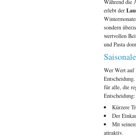
Während die Au
Lau
erlebt der
Wintermonaten
sondern überz
wertvollen Bei
und Pasta domi
Saisonal
Wer Wert auf N
Entscheidung.
für alle, die 
Entscheidung:
Kürzere Tr
Der Einkau
Mit seinem
attraktiv.