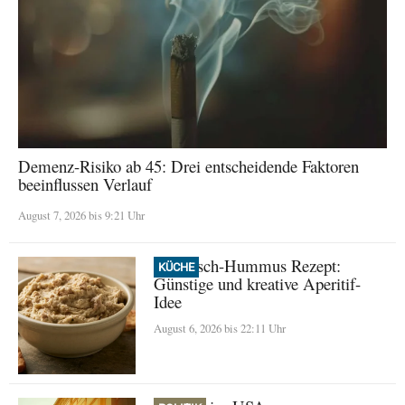
Demenz-Risiko ab 45: Drei entscheidende Faktoren
beeinflussen Verlauf
August 7, 2026 bis 9:21 Uhr
Thunfisch-Hummus Rezept:
KÜCHE
Günstige und kreative Aperitif-
Idee
August 6, 2026 bis 22:11 Uhr