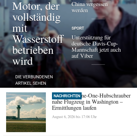
Motor, der
China vergessen
werden
vollständig
mit
SPORT
Wasserstoff
Unterstützung für
deutsche Davis-Cup-
betrieben
Mannschaft jetzt auch
auf Viber
wird
DIE VERBUNDENEN
ARTIKEL SEHEN
Trump: Marine-One-Hubschrauber
NACHRICHTEN
nahe Flugzeug in Washington –
Ermittlungen laufen
August 6, 2026 bis 17:06 Uhr