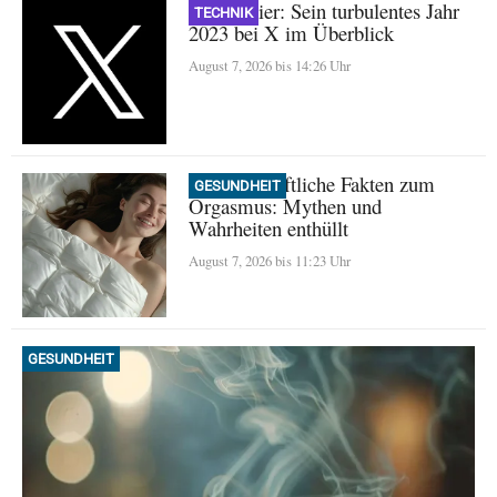
Nikita Bier: Sein turbulentes Jahr
TECHNIK
2023 bei X im Überblick
August 7, 2026 bis 14:26 Uhr
Wissenschaftliche Fakten zum
GESUNDHEIT
Orgasmus: Mythen und
Wahrheiten enthüllt
August 7, 2026 bis 11:23 Uhr
GESUNDHEIT