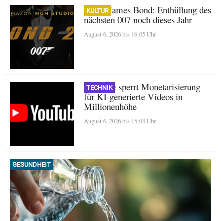
Neuer James Bond: Enthüllung des
KULTUR
nächsten 007 noch dieses Jahr
August 6, 2026 bis 16:05 Uhr
YouTube sperrt Monetarisierung
TECHNIK
für KI-generierte Videos in
Millionenhöhe
August 6, 2026 bis 15:04 Uhr
GESUNDHEIT