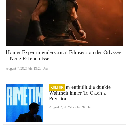
Homer-Expertin widerspricht Filmversion der Odyssee
– Neue Erkenntnisse
August 7, 2026 bis 18:29 Uhr
A24-Film enthüllt die dunkle
KULTUR
Wahrheit hinter To Catch a
Predator
August 7, 2026 bis 16:28 Uhr