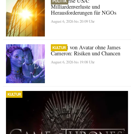
Klimakrise USA:
POLITIK
Milliardenverluste und
Herausforderungen für NGOs
August 6, 2026 bis 20:09 Uhr
Zukunft von Avatar ohne James
KULTUR
Cameron: Risiken und Chancen
August 6, 2026 bis 19:08 Uhr
KULTUR