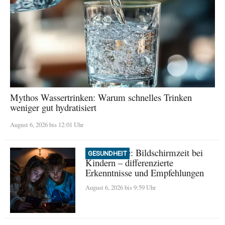
Mythos Wassertrinken: Warum schnelles Trinken
weniger gut hydratisiert
August 6, 2026 bis 12:01 Uhr
Neue Studie: Bildschirmzeit bei
GESUNDHEIT
Kindern – differenzierte
Erkenntnisse und Empfehlungen
August 6, 2026 bis 9:59 Uhr