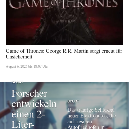
Game of Thrones: George R.R. Martin sorgt erneut für
Unsicherheit
August 6, 2026 bis 18:07 Uhr
SPORT
Forscher
entwickeln
SPORT
Das traurige Schicksal
einen 2-
neuer Elektroautos, die
Liter-
auf riesigen
Autofriedhöfen in