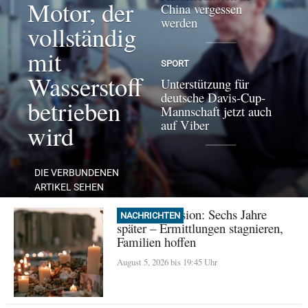
Motor, der
China vergessen
werden
vollständig
mit
SPORT
Wasserstoff
Unterstützung für
deutsche Davis-Cup-
betrieben
Mannschaft jetzt auch
auf Viber
wird
DIE VERBUNDENEN
ARTIKEL SEHEN
Beirut Explosion: Sechs Jahre
NACHRICHTEN
später – Ermittlungen stagnieren,
Familien hoffen
August 5, 2026 bis 19:45 Uhr