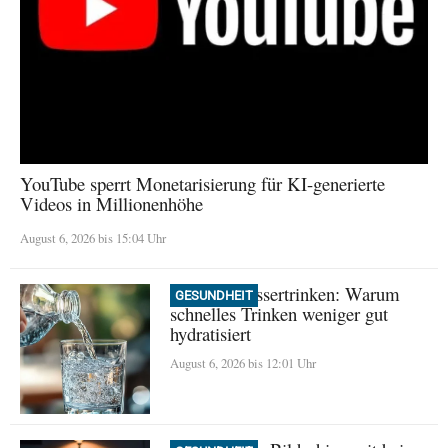
YouTube sperrt Monetarisierung für KI-generierte
Videos in Millionenhöhe
August 6, 2026 bis 15:04 Uhr
Mythos Wassertrinken: Warum
GESUNDHEIT
schnelles Trinken weniger gut
hydratisiert
August 6, 2026 bis 12:01 Uhr