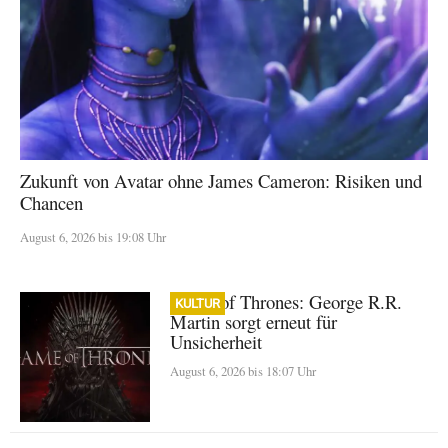
Zukunft von Avatar ohne James Cameron: Risiken und
Chancen
August 6, 2026 bis 19:08 Uhr
Game of Thrones: George R.R.
KULTUR
Martin sorgt erneut für
Unsicherheit
August 6, 2026 bis 18:07 Uhr