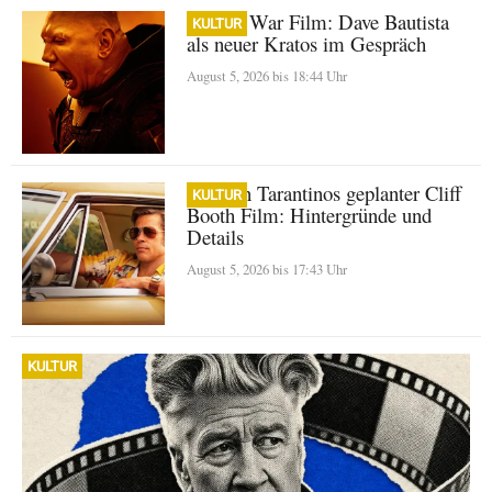
God of War Film: Dave Bautista
KULTUR
als neuer Kratos im Gespräch
August 5, 2026 bis 18:44 Uhr
Quentin Tarantinos geplanter Cliff
KULTUR
Booth Film: Hintergründe und
Details
August 5, 2026 bis 17:43 Uhr
KULTUR