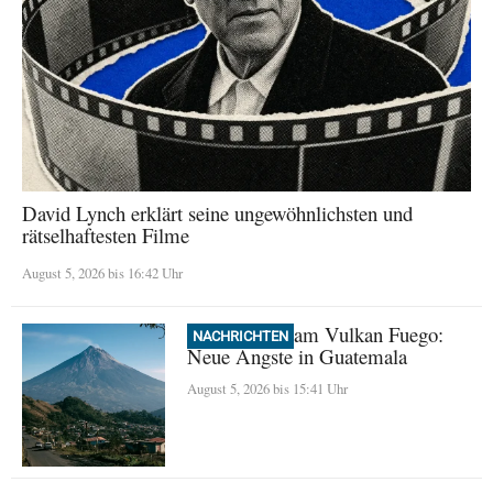
David Lynch erklärt seine ungewöhnlichsten und
rätselhaftesten Filme
August 5, 2026 bis 16:42 Uhr
Evakuierung am Vulkan Fuego:
NACHRICHTEN
Neue Ängste in Guatemala
August 5, 2026 bis 15:41 Uhr