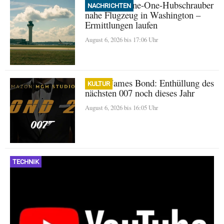
Trump: Marine-One-Hubschrauber
NACHRICHTEN
nahe Flugzeug in Washington –
Ermittlungen laufen
August 6, 2026 bis 17:06 Uhr
Neuer James Bond: Enthüllung des
KULTUR
nächsten 007 noch dieses Jahr
August 6, 2026 bis 16:05 Uhr
TECHNIK