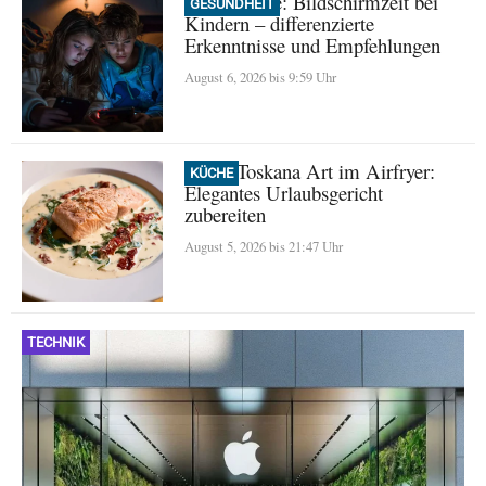
Neue Studie: Bildschirmzeit bei
GESUNDHEIT
Kindern – differenzierte
Erkenntnisse und Empfehlungen
August 6, 2026 bis 9:59 Uhr
Lachs Toskana Art im Airfryer:
KÜCHE
Elegantes Urlaubsgericht
zubereiten
August 5, 2026 bis 21:47 Uhr
TECHNIK