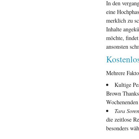
In den vergan
eine Hochphas
merklich zu s
Inhalte angekü
möchte, findet
ansonsten schm
Kostenlo
Mehrere Fakto
Kultige Pe
Brown Thanksg
Wochenenden 
Tara Sore
die zeitlose R
besonders währ