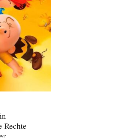
in
e Rechte
er