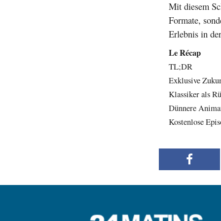
Mit diesem Sch
Formate, sonde
Erlebnis in de
Le Récap
TL;DR
Exklusive Zuku
Klassiker als R
Dünnere Animat
Kostenlose Epis