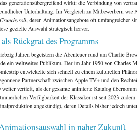
 das generationsübergreifend wirkt: die Verbindung von vertra
reundlicher Unterhaltung. Im Vergleich zu Mitbewerbern wie
N
Crunchyroll
, deren Animationsangebote oft umfangreicher sin
ese gezielte Auswahl strategisch hervor.
r als Rückgrat des Programms
 siebzig Jahren begeistern die Abenteuer rund um Charlie Br
nde ein weltweites Publikum. Der im Jahr 1950 von Charles M
micstrip entwickelte sich schnell zu einem kulturellen Phän
begonnene Partnerschaft zwischen Apple TV+ und den Rechte
 weiter vertieft, als der gesamte animierte Katalog übernom
inuierlichen Verfügbarkeit der Klassiker ist seit 2023 zudem
inalproduktion angekündigt, deren Details bisher jedoch unte
Animationsauswahl in naher Zukunft