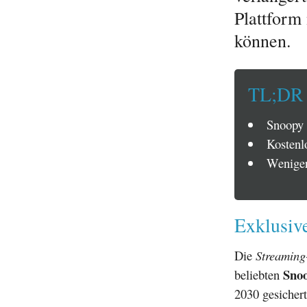
Plattform
können.
TL;DR
Snoopy 
Kostenlo
Weniger
Exklusiv
Die
Streaming
Sno
beliebten
2030 gesichert