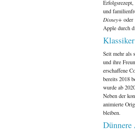
Erfolgsrezept,
und familienf
Disney+
oder
Apple durch di
Klassike
Seit mehr als
und ihre Freu
erschaffene Co
bereits 2018 
wurde ab 2020
Neben der kont
animierte Orig
bleiben.
Dünnere 