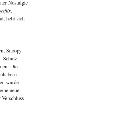
uter Nostalgie
etflix
,
d, hebt sich
own, Snoopy
. Schulz
omen. Die
inhabern
men wurde.
 eine neue
r Verschluss