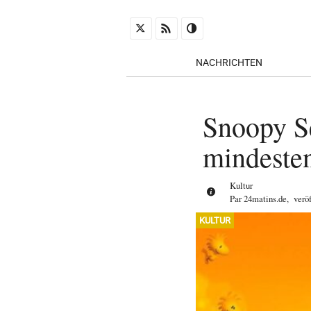
NACHRICHTEN
Snoopy Se
mindeste
Kultur
Par
24matins.de
,
verö
KULTUR