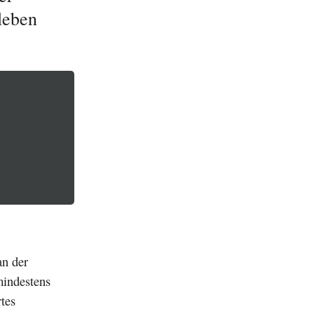
leben
an der
mindestens
tes