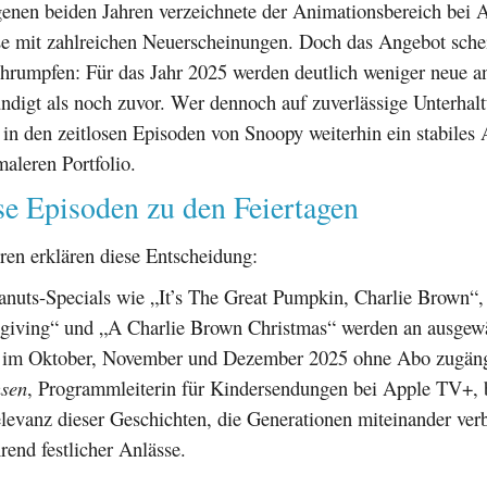
genen beiden Jahren verzeichnete der Animationsbereich bei
e mit zahlreichen Neuerscheinungen. Doch das Angebot sche
chrumpfen: Für das Jahr 2025 werden deutlich weniger neue a
ndigt als noch zuvor. Wer dennoch auf zuverlässige Unterhal
 in den zeitlosen Episoden von Snoopy weiterhin ein stabiles
aleren Portfolio.
se Episoden zu den Feiertagen
ren erklären diese Entscheidung:
anuts-Specials wie „It’s The Great Pumpkin, Charlie Brown“,
iving“ und „A Charlie Brown Christmas“ werden an ausgew
im Oktober, November und Dezember 2025 ohne Abo zugängl
nsen
, Programmleiterin für Kindersendungen bei Apple TV+, 
elevanz dieser Geschichten, die Generationen miteinander ver
end festlicher Anlässe.