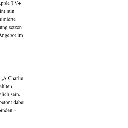
 Apple TV+
int nun
nimierte
tung setzen
 Angebot im
 „A Charlie
ählten
ich sein.
betont dabei
binden –