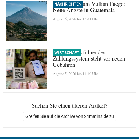
Evakuierung am Vulkan Fuego:
NACHRICHTEN
Neue Ängste in Guatemala
August 5, 2026 bis 15:41 Uhr
UPI: Indiens führendes
WIRTSCHAFT
Zahlungssystem steht vor neuen
Gebühren
August 5, 2026 bis 14:40 Uhr
Suchen Sie einen älteren Artikel?
Greifen Sie auf die Archive von 24matins.de zu