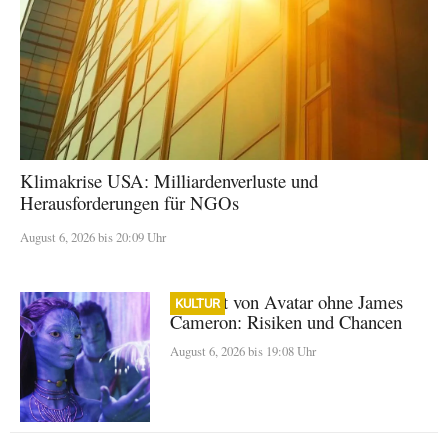
Klimakrise USA: Milliardenverluste und
Herausforderungen für NGOs
August 6, 2026 bis 20:09 Uhr
Zukunft von Avatar ohne James
KULTUR
Cameron: Risiken und Chancen
August 6, 2026 bis 19:08 Uhr