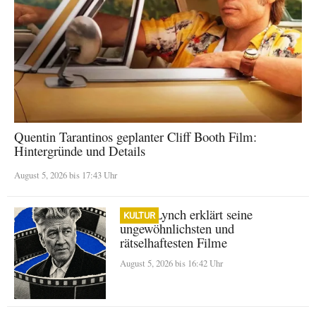
Quentin Tarantinos geplanter Cliff Booth Film:
Hintergründe und Details
August 5, 2026 bis 17:43 Uhr
David Lynch erklärt seine
KULTUR
ungewöhnlichsten und
rätselhaftesten Filme
August 5, 2026 bis 16:42 Uhr