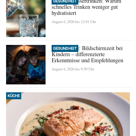
Mythos Wassertrinken: Warum
GESUNDHEIT
schnelles Trinken weniger gut
hydratisiert
August 6, 2026 bis 12:01 Uhr
Neue Studie: Bildschirmzeit bei
GESUNDHEIT
Kindern – differenzierte
Erkenntnisse und Empfehlungen
August 6, 2026 bis 9:59 Uhr
KÜCHE