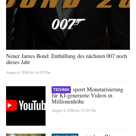
Neuer James Bond: Enthüllung des nächsten 007 noch
dieses Jahr
August 6, 2026 bis 16:05 Uhr
YouTube sperrt Monetarisierung
TECHNIK
für KI-generierte Videos in
Millionenhöhe
August 6, 2026 bis 15:04 Uhr