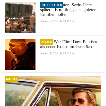
Beirut Explosion: Sechs Jahre
NACHRICHTEN
später – Ermittlungen stagnieren,
Familien hoffen
August 5, 2026 bis 19:45 Uhr
God of War Film: Dave Bautista
KULTUR
als neuer Kratos im Gespräch
August 5, 2026 bis 18:44 Uhr
KULTUR