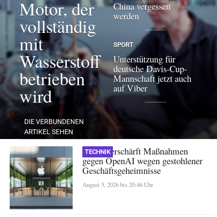
Motor, der
China vergessen
werden
vollständig
mit
SPORT
Wasserstoff
Unterstützung für
deutsche Davis-Cup-
betrieben
Mannschaft jetzt auch
auf Viber
wird
DIE VERBUNDENEN
ARTIKEL SEHEN
Apple verschärft Maßnahmen
TECHNIK
gegen OpenAI wegen gestohlener
Geschäftsgeheimnisse
August 5, 2026 bis 20:46 Uhr