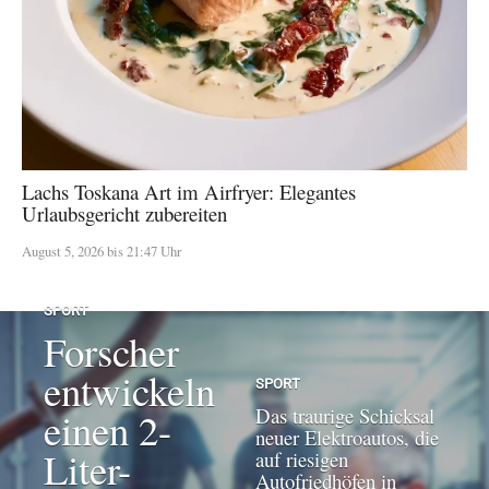
Lachs Toskana Art im Airfryer: Elegantes
Urlaubsgericht zubereiten
August 5, 2026 bis 21:47 Uhr
SPORT
Forscher
entwickeln
SPORT
Das traurige Schicksal
einen 2-
neuer Elektroautos, die
Liter-
auf riesigen
Autofriedhöfen in