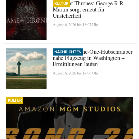
Game of Thrones: George R.R.
KULTUR
Martin sorgt erneut für
Unsicherheit
August 6, 2026 bis 18:07 Uhr
Trump: Marine-One-Hubschrauber
NACHRICHTEN
nahe Flugzeug in Washington –
Ermittlungen laufen
August 6, 2026 bis 17:06 Uhr
KULTUR