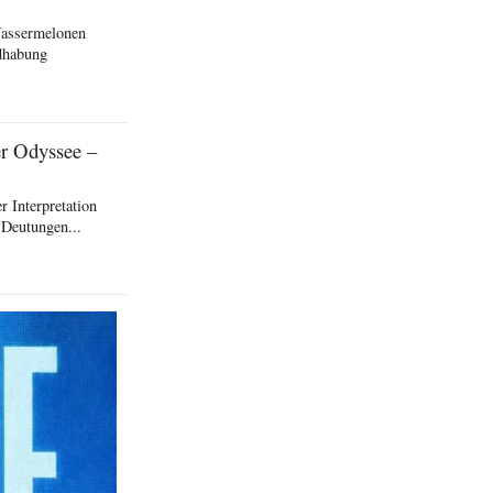
Wassermelonen
ndhabung
er Odyssee –
 Interpretation
 Deutungen...