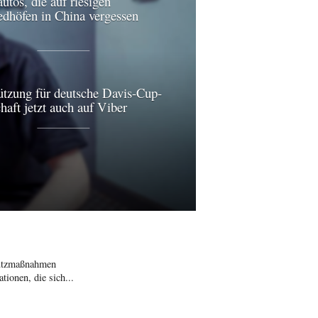
utos, die auf riesigen
edhöfen in China vergessen
ützung für deutsche Davis-Cup-
aft jetzt auch auf Viber
hutzmaßnahmen
ionen, die sich...