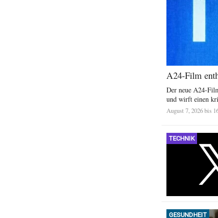
A24-Film enthü
Der neue A24-Film
und wirft einen kri
August 7, 2026 bis 1
TECHNIK
GESUNDHEIT