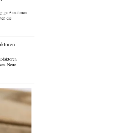
ängige Annahmen
ten die
aktoren
kofaktoren
sen. Neue