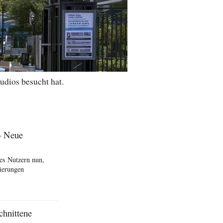
udios besucht hat.
– Neue
es Nutzern nun,
ierungen
chnittene