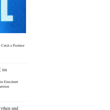
 Catch a Predator
X im
in Einschnitt
arteten
Mythen und