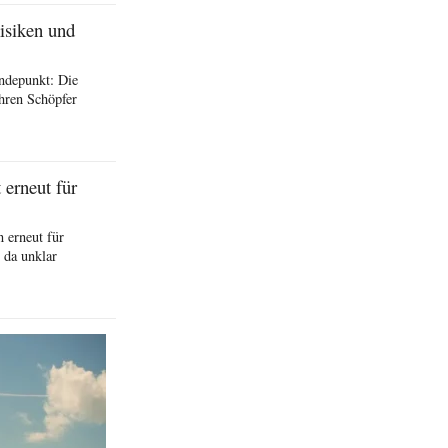
isiken und
ndepunkt: Die
hren Schöpfer
erneut für
 erneut für
 da unklar