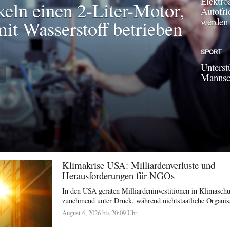
Elektroa
keln einen 2-Liter-Motor,
Autofri
werden
mit Wasserstoff betrieben
SPORT
Unterst
N
Mannsch
Klimakrise USA: Milliardenverluste und
Herausforderungen für NGOs
In den USA geraten Milliardeninvestitionen in Klimasc
zunehmend unter Druck, während nichtstaatliche Organisat
August 6, 2026 bis 20:09 Uhr