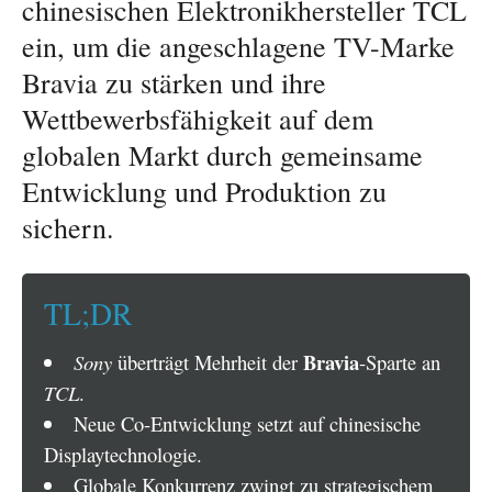
chinesischen Elektronikhersteller TCL
ein, um die angeschlagene TV-Marke
Bravia zu stärken und ihre
Wettbewerbsfähigkeit auf dem
globalen Markt durch gemeinsame
Entwicklung und Produktion zu
sichern.
TL;DR
Bravia
Sony
überträgt Mehrheit der
-Sparte an
TCL
.
Neue Co-Entwicklung setzt auf chinesische
Displaytechnologie.
Globale Konkurrenz zwingt zu strategischem