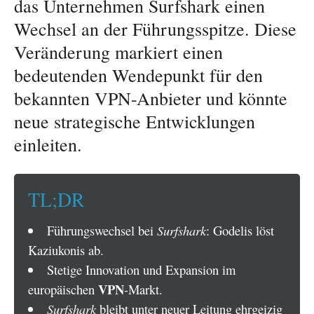
das Unternehmen Surfshark einen
Wechsel an der Führungsspitze. Diese
Veränderung markiert einen
bedeutenden Wendepunkt für den
bekannten VPN-Anbieter und könnte
neue strategische Entwicklungen
einleiten.
TL;DR
Führungswechsel bei
Surfshark
: Godelis löst
Kaziukonis ab.
Stetige Innovation und Expansion im
VPN
europäischen
-Markt.
Surfshark
bleibt unter neuer Leitung ehrgeizig