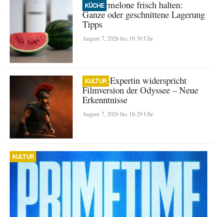
Wassermelone frisch halten:
KÜCHE
Ganze oder geschnittene Lagerung
Tipps
August 7, 2026 bis 19:30 Uhr
Homer-Expertin widerspricht
KULTUR
Filmversion der Odyssee – Neue
Erkenntnisse
August 7, 2026 bis 18:29 Uhr
KULTUR