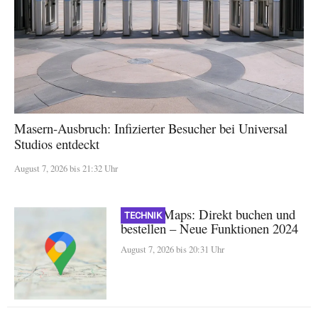
Masern-Ausbruch: Infizierter Besucher bei Universal
Studios entdeckt
August 7, 2026 bis 21:32 Uhr
Google Maps: Direkt buchen und
TECHNIK
bestellen – Neue Funktionen 2024
August 7, 2026 bis 20:31 Uhr