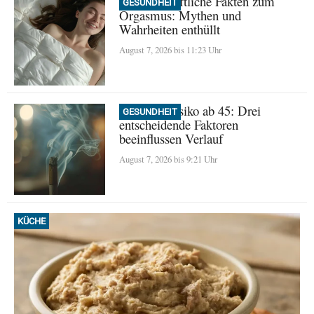
Wissenschaftliche Fakten zum
GESUNDHEIT
Orgasmus: Mythen und
Wahrheiten enthüllt
August 7, 2026 bis 11:23 Uhr
Demenz-Risiko ab 45: Drei
GESUNDHEIT
entscheidende Faktoren
beeinflussen Verlauf
August 7, 2026 bis 9:21 Uhr
KÜCHE