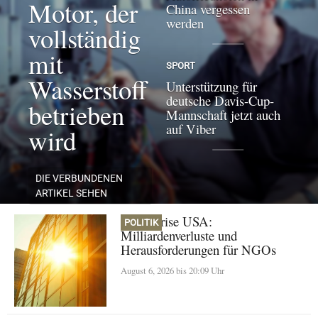
Motor, der
China vergessen
werden
vollständig
mit
SPORT
Wasserstoff
Unterstützung für
deutsche Davis-Cup-
betrieben
Mannschaft jetzt auch
auf Viber
wird
DIE VERBUNDENEN
ARTIKEL SEHEN
Klimakrise USA:
POLITIK
Milliardenverluste und
Herausforderungen für NGOs
August 6, 2026 bis 20:09 Uhr