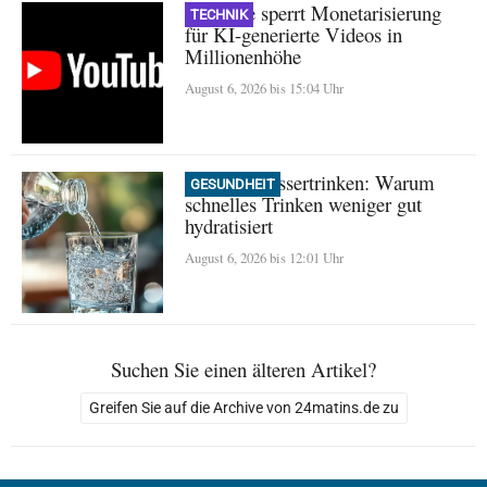
YouTube sperrt Monetarisierung
TECHNIK
für KI-generierte Videos in
Millionenhöhe
August 6, 2026 bis 15:04 Uhr
Mythos Wassertrinken: Warum
GESUNDHEIT
schnelles Trinken weniger gut
hydratisiert
August 6, 2026 bis 12:01 Uhr
Suchen Sie einen älteren Artikel?
Greifen Sie auf die Archive von 24matins.de zu