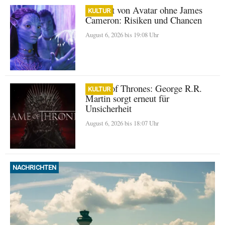
Zukunft von Avatar ohne James
KULTUR
Cameron: Risiken und Chancen
August 6, 2026 bis 19:08 Uhr
Game of Thrones: George R.R.
KULTUR
Martin sorgt erneut für
Unsicherheit
August 6, 2026 bis 18:07 Uhr
NACHRICHTEN