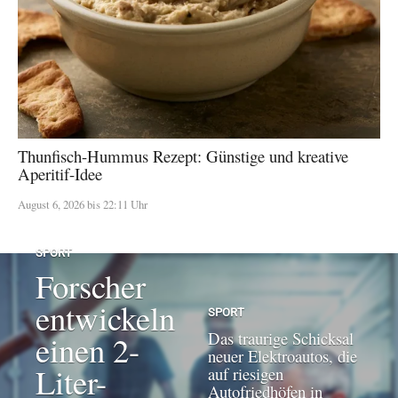
Thunfisch-Hummus Rezept: Günstige und kreative
Aperitif-Idee
August 6, 2026 bis 22:11 Uhr
SPORT
Forscher
entwickeln
SPORT
Das traurige Schicksal
einen 2-
neuer Elektroautos, die
Liter-
auf riesigen
Autofriedhöfen in