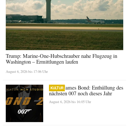
Trump: Marine-One-Hubschrauber nahe Flugzeug in
Washington – Ermittlungen laufen
August 6, 2026 bis 17:06 Uhr
Neuer James Bond: Enthüllung des
KULTUR
nächsten 007 noch dieses Jahr
August 6, 2026 bis 16:05 Uhr