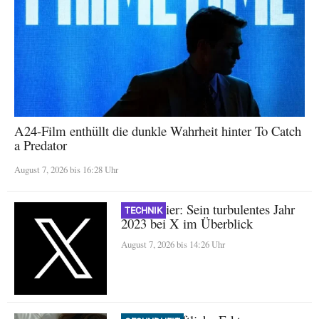
A24-Film enthüllt die dunkle Wahrheit hinter To Catch
a Predator
August 7, 2026 bis 16:28 Uhr
Nikita Bier: Sein turbulentes Jahr
TECHNIK
2023 bei X im Überblick
August 7, 2026 bis 14:26 Uhr