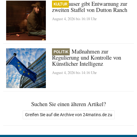
Cole Hauser gibt Entwarnung zur
KULTUR
zweiten Staffel von Dutton Ranch
August 4, 2026 bis 16:18 Uhr
Europas Maßnahmen zur
POLITIK
Regulierung und Kontrolle von
Künstlicher Intelligenz
August 4, 2026 bis 14:16 Uhr
Suchen Sie einen älteren Artikel?
Greifen Sie auf die Archive von 24matins.de zu