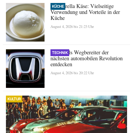
Mozzarella Käse: Vielseitige
KÜCHE
Verwendung und Vorteile in der
Küche
August 4, 2026 bis 21:23 Uhr
Honda als Wegbereiter der
TECHNIK
nächsten automobilen Revolution
entdecken
August 4, 2026 bis 20:22 Uhr
KULTUR