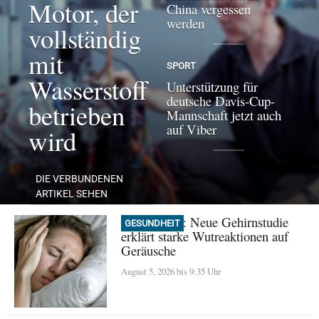
Motor, der
China vergessen
werden
vollständig
mit
SPORT
Wasserstoff
Unterstützung für
deutsche Davis-Cup-
betrieben
Mannschaft jetzt auch
auf Viber
wird
DIE VERBUNDENEN
ARTIKEL SEHEN
Misophonie: Neue Gehirnstudie
GESUNDHEIT
erklärt starke Wutreaktionen auf
Geräusche
August 5, 2026 bis 9:35 Uhr