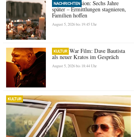
Beirut Explosion: Sechs Jahre
NACHRICHTEN
später – Ermittlungen stagnieren,
Familien hoffen
August 5, 2026 bis 19:45 Uhr
God of War Film: Dave Bautista
KULTUR
als neuer Kratos im Gespräch
August 5, 2026 bis 18:44 Uhr
KULTUR