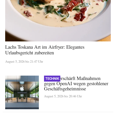
Lachs Toskana Art im Airfryer: Elegantes
Urlaubsgericht zubereiten
August 5, 2026 bis 21:47 Uhr
Apple verschärft Maßnahmen
TECHNIK
gegen OpenAI wegen gestohlener
Geschäftsgeheimnisse
August 5, 2026 bis 20:46 Uhr