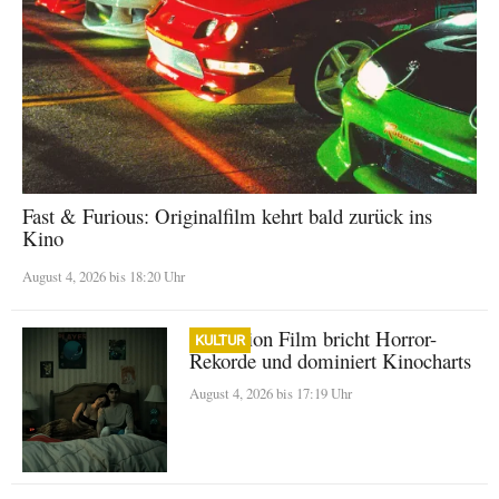
Fast & Furious: Originalfilm kehrt bald zurück ins
Kino
August 4, 2026 bis 18:20 Uhr
Obsession Film bricht Horror-
KULTUR
Rekorde und dominiert Kinocharts
August 4, 2026 bis 17:19 Uhr