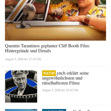
Quentin Tarantinos geplanter Cliff Booth Film:
Hintergründe und Details
August 5, 2026 bis 17:43 Uhr
David Lynch erklärt seine
KULTUR
ungewöhnlichsten und
rätselhaftesten Filme
August 5, 2026 bis 16:42 Uhr