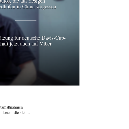
utos, die auf riesigen
edhöfen in China vergessen
ützung für deutsche Davis-Cup-
aft jetzt auch auf Viber
hutzmaßnahmen
ionen, die sich...