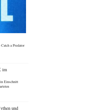
 Catch a Predator
X im
in Einschnitt
arteten
Mythen und