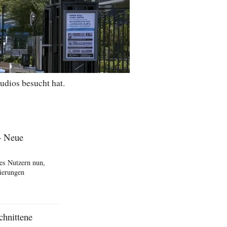
udios besucht hat.
– Neue
es Nutzern nun,
ierungen
chnittene