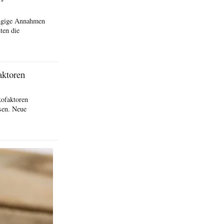
ängige Annahmen
ten die
aktoren
kofaktoren
sen. Neue