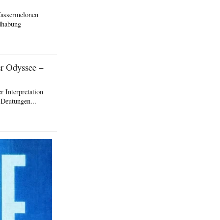
Wassermelonen
ndhabung
er Odyssee –
 Interpretation
 Deutungen...