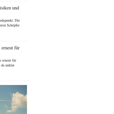
isiken und
ndepunkt: Die
hren Schöpfer
erneut für
 erneut für
 da unklar