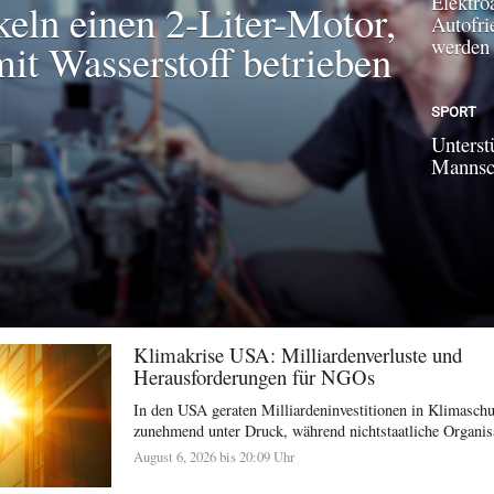
Elektroa
keln einen 2-Liter-Motor,
Autofri
werden
mit Wasserstoff betrieben
SPORT
Unterst
N
Mannsch
Klimakrise USA: Milliardenverluste und
Herausforderungen für NGOs
In den USA geraten Milliardeninvestitionen in Klimasc
zunehmend unter Druck, während nichtstaatliche Organisat
August 6, 2026 bis 20:09 Uhr