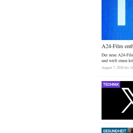
A24-Film enthü
Der neue A24-Film
und wirft einen kri
August 7, 2026 bis 1
TECHNIK
GESUNDHEIT