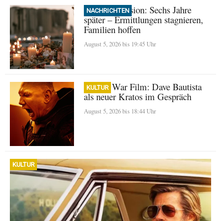
Beirut Explosion: Sechs Jahre
NACHRICHTEN
später – Ermittlungen stagnieren,
Familien hoffen
August 5, 2026 bis 19:45 Uhr
God of War Film: Dave Bautista
KULTUR
als neuer Kratos im Gespräch
August 5, 2026 bis 18:44 Uhr
KULTUR