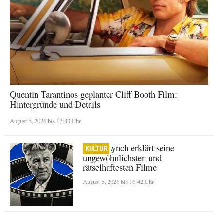
Quentin Tarantinos geplanter Cliff Booth Film:
Hintergründe und Details
August 5, 2026 bis 17:43 Uhr
David Lynch erklärt seine
KULTUR
ungewöhnlichsten und
rätselhaftesten Filme
August 5, 2026 bis 16:42 Uhr