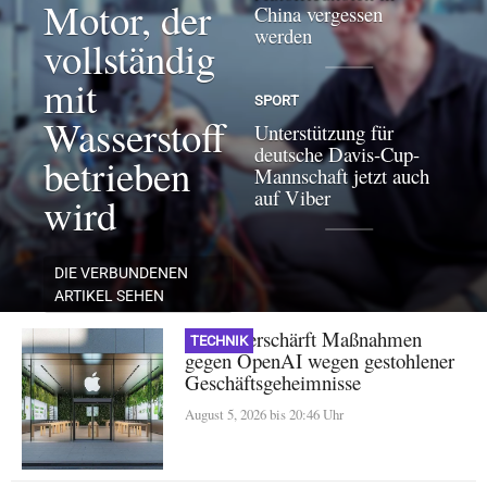
Motor, der
China vergessen
werden
vollständig
mit
SPORT
Wasserstoff
Unterstützung für
deutsche Davis-Cup-
betrieben
Mannschaft jetzt auch
auf Viber
wird
DIE VERBUNDENEN
ARTIKEL SEHEN
Apple verschärft Maßnahmen
TECHNIK
gegen OpenAI wegen gestohlener
Geschäftsgeheimnisse
August 5, 2026 bis 20:46 Uhr