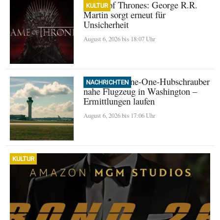
Game of Thrones: George R.R.
KULTUR
Martin sorgt erneut für
Unsicherheit
August 6, 2026 bis 18:07 Uhr
Trump: Marine-One-Hubschrauber
NACHRICHTEN
nahe Flugzeug in Washington –
Ermittlungen laufen
August 6, 2026 bis 17:06 Uhr
KULTUR