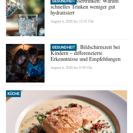
Mythos Wassertrinken: Warum
GESUNDHEIT
schnelles Trinken weniger gut
hydratisiert
August 6, 2026 bis 12:01 Uhr
Neue Studie: Bildschirmzeit bei
GESUNDHEIT
Kindern – differenzierte
Erkenntnisse und Empfehlungen
August 6, 2026 bis 9:59 Uhr
KÜCHE