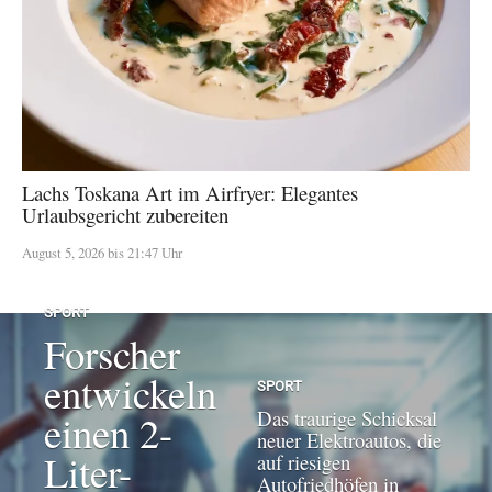
Lachs Toskana Art im Airfryer: Elegantes
Urlaubsgericht zubereiten
August 5, 2026 bis 21:47 Uhr
SPORT
Forscher
entwickeln
SPORT
Das traurige Schicksal
einen 2-
neuer Elektroautos, die
Liter-
auf riesigen
Autofriedhöfen in