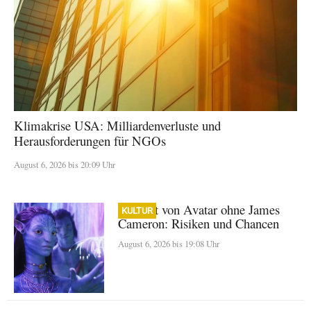
Klimakrise USA: Milliardenverluste und
Herausforderungen für NGOs
August 6, 2026 bis 20:09 Uhr
Zukunft von Avatar ohne James
KULTUR
Cameron: Risiken und Chancen
August 6, 2026 bis 19:08 Uhr