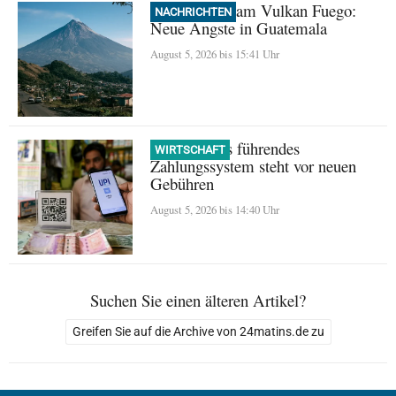
Evakuierung am Vulkan Fuego:
NACHRICHTEN
Neue Ängste in Guatemala
August 5, 2026 bis 15:41 Uhr
UPI: Indiens führendes
WIRTSCHAFT
Zahlungssystem steht vor neuen
Gebühren
August 5, 2026 bis 14:40 Uhr
Suchen Sie einen älteren Artikel?
Greifen Sie auf die Archive von 24matins.de zu