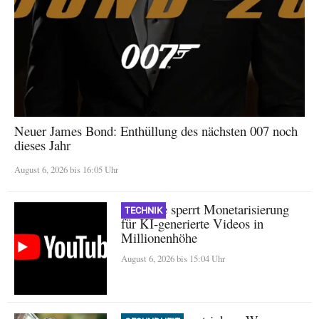
Neuer James Bond: Enthüllung des nächsten 007 noch
dieses Jahr
August 6, 2026 bis 16:05 Uhr
YouTube sperrt Monetarisierung
TECHNIK
für KI-generierte Videos in
Millionenhöhe
August 6, 2026 bis 15:04 Uhr