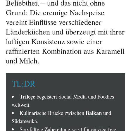
Beliebtheit – und das nicht ohne
Grund: Die cremige Nachspeise
vereint Einflüsse verschiedener
Länderküchen und überzeugt mit ihrer
luftigen Konsistenz sowie einer
raffinierten Kombination aus Karamell
und Milch.
TL;DR
Trileçe
begeistert Social Media und Foodies
weltweit.
Balkan
Kulinarische Brücke zwischen
und
Südamerika.
Sorgfältige Zubereitung sorgt für einzigartige,