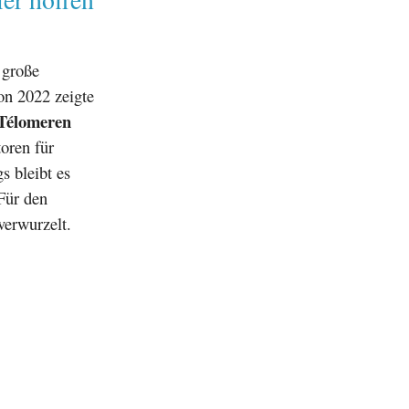
 große
on 2022 zeigte
Télomeren
toren für
s bleibt es
Für den
verwurzelt.