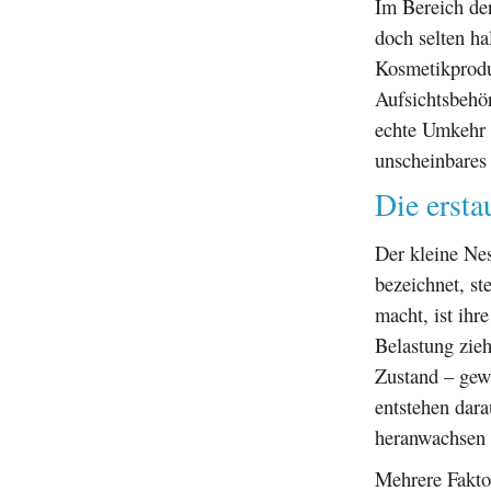
Im Bereich de
doch selten ha
Kosmetikproduk
Aufsichtsbehö
echte Umkehr d
unscheinbares
Die ersta
Der kleine Ne
bezeichnet, st
macht, ist ihr
Belastung zieh
Zustand – gew
entstehen dar
heranwachsen 
Mehrere Fakto