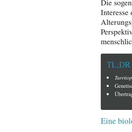
Die sogen
Interesse
Alterungs
Perspekti
menschlic
TL;DR
Turritop
Genetis
Übertra
Eine biol