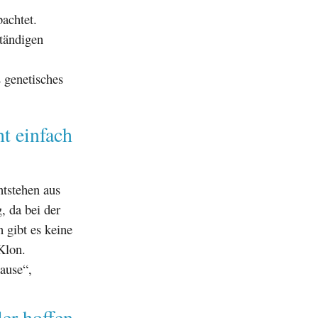
achtet.
ständigen
 genetisches
t einfach
ntstehen aus
, da bei der
 gibt es keine
Klon.
ause“,
er hoffen