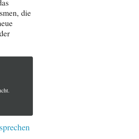
das
ismen, die
neue
der
ucht.
rsprechen