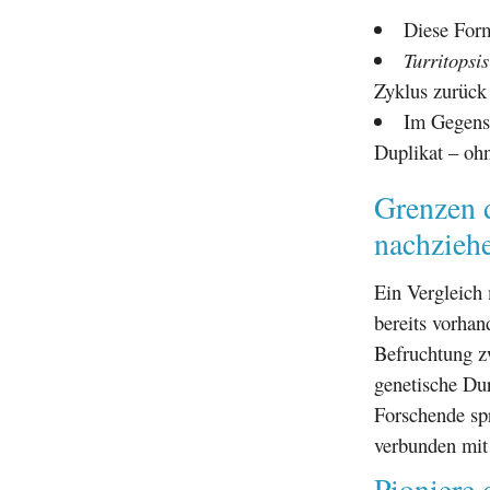
Diese Form
Turritopsis
Zyklus zurück
Im Gegensa
Duplikat – ohn
Grenzen 
nachzieh
Ein Vergleich
bereits vorhan
Befruchtung z
genetische Du
Forschende sp
verbunden mit
Pioniere 