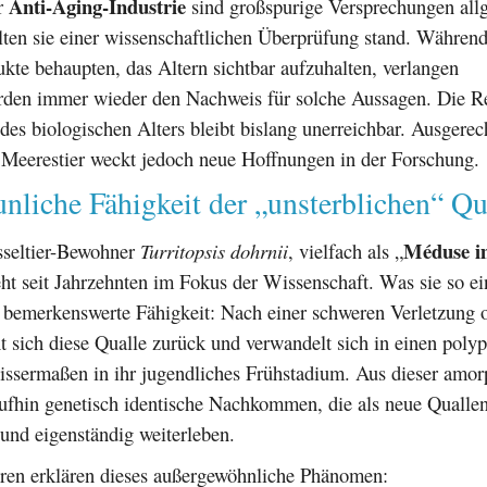
Anti-Aging-Industrie
r
sind großspurige Versprechungen all
lten sie einer wissenschaftlichen Überprüfung stand. Während
te behaupten, das Altern sichtbar aufzuhalten, verlangen
rden immer wieder den Nachweis für solche Aussagen. Die Real
es biologischen Alters bleibt bislang unerreichbar. Ausgerec
 Meerestier weckt jedoch neue Hoffnungen in der Forschung.
unliche Fähigkeit der „unsterblichen“ Qu
Méduse i
sseltier-Bewohner
Turritopsis dohrnii
, vielfach als „
eht seit Jahrzehnten im Fokus der Wissenschaft. Was sie so ei
e bemerkenswerte Fähigkeit: Nach einer schweren Verletzung 
t sich diese Qualle zurück und verwandelt sich in einen poly
issermaßen in ihr jugendliches Frühstadium. Aus dieser amo
aufhin genetisch identische Nachkommen, die als neue Qualle
und eigenständig weiterleben.
ren erklären dieses außergewöhnliche Phänomen: