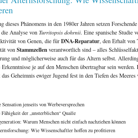
eren
ng dieses Phänomens in den 1980er Jahren setzen Forschende
 die Analyse von
Turritopsis dohrnii
. Eine spanische Studie v
DNA-Reparatur
ktivität von Genen, die für
, den Erhalt von
Stammzellen
ität von
verantwortlich sind – alles Schlüsselfak
ng und möglicherweise auch für das Altern selbst. Allerding
e Erkenntnisse je auf den Menschen übertragbar sein werden. 
 das Geheimnis ewiger Jugend fest in den Tiefen des Meeres 
e Sensation jenseits von Werbeversprechen
e Fähigkeit der „unsterblichen“ Qualle
generation: Warum Menschen nicht einfach nachziehen können
ternsforschung: Wie Wissenschaftler hoffen zu profitieren