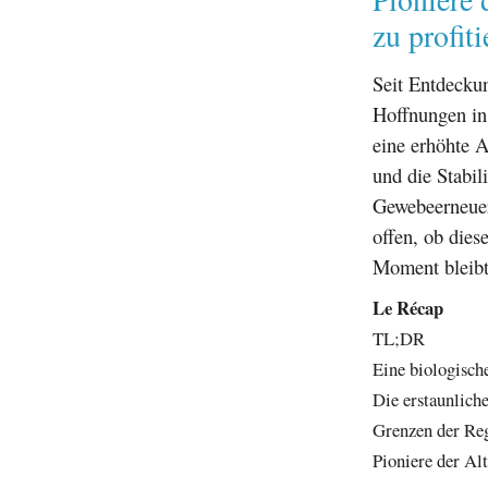
zu profiti
Seit Entdecku
Hoffnungen in
eine erhöhte A
und die Stabil
Gewebeerneueru
offen, ob dies
Moment bleibt
Le Récap
TL;DR
Eine biologisch
Die erstaunlich
Grenzen der Re
Pioniere der Al