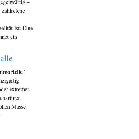
gegenwärtig –
 zahlreiche
ität ist: Eine
hnet ein
alle
mmortelle
“
nzigartig
oder extremer
penartigen
rphen Masse
n