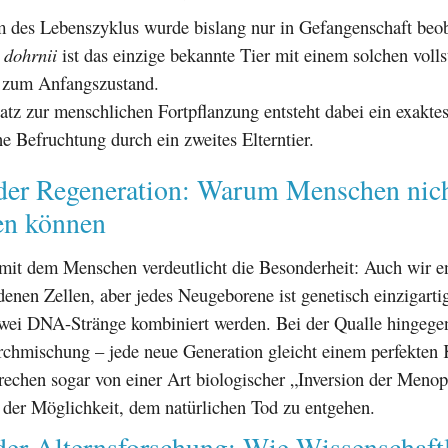
 des Lebenszyklus wurde bislang nur in Gefangenschaft beob
 dohrnii
ist das einzige bekannte Tier mit einem solchen voll
 zum Anfangszustand.
tz zur menschlichen Fortpflanzung entsteht dabei ein exaktes
e Befruchtung durch ein zweites Elterntier.
der Regeneration: Warum Menschen nich
en können
 mit dem Menschen verdeutlicht die Besonderheit: Auch wir e
denen Zellen, aber jedes Neugeborene ist genetisch einzigartig
wei DNA-Stränge kombiniert werden. Bei der Qualle hingegen
rchmischung – jede neue Generation gleicht einem perfekten 
rechen sogar von einer Art biologischer „Inversion der Menop
 der Möglichkeit, dem natürlichen Tod zu entgehen.
der Alternsforschung: Wie Wissenschaftl