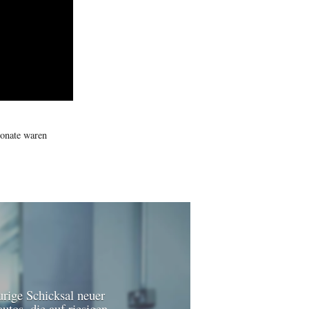
Monate waren
urige Schicksal neuer
utos, die auf riesigen