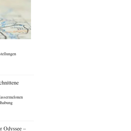
stellungen
chnittene
Wassermelonen
ndhabung
er Odyssee –