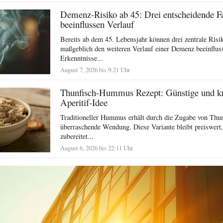
Demenz-Risiko ab 45: Drei entscheidende F
beeinflussen Verlauf
Bereits ab dem 45. Lebensjahr können drei zentrale Risi
maßgeblich den weiteren Verlauf einer Demenz beeinflus
Erkenntnisse...
August 7, 2026 bis 9:21 Uhr
Thunfisch-Hummus Rezept: Günstige und kr
Aperitif-Idee
Traditioneller Hummus erhält durch die Zugabe von Thun
überraschende Wendung. Diese Variante bleibt preiswert, 
zubereitet...
August 6, 2026 bis 22:11 Uhr