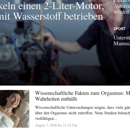
keln einen 2-Liter-Motor,
Autofri
werden
mit Wasserstoff betrieben
SPORT
Unterst
N
Mannsch
Wissenschaftliche Fakten zum Orgasmus: 
Wahrheiten enthüllt
Wissenschaftliche Untersuchungen zeigen, dass viele g
über den Orgasmus nicht zutreffen. Neue Studien beleuch
vielfältigen...
August 7, 2026 bis 11:23 Uhr