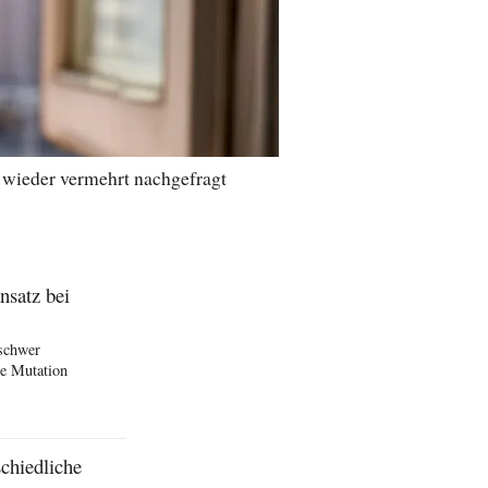
l wieder vermehrt nachgefragt
nsatz bei
schwer
he Mutation
schiedliche