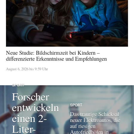
Neue Studie: Bildschirmzeit bei Kindern –
differenzierte Erkenntnisse und Empfehlungen
August 6, 2026 bis 9:59 Uhr
SPORT
Forscher
entwickeln
SPORT
Das traurige Schicksal
einen 2-
neuer Elektroautos, die
Liter-
auf riesigen
Autofriedhöfen in