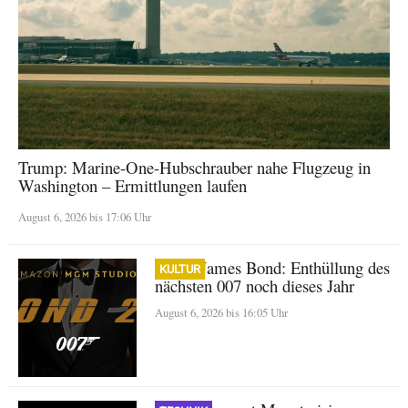
Trump: Marine-One-Hubschrauber nahe Flugzeug in
Washington – Ermittlungen laufen
August 6, 2026 bis 17:06 Uhr
Neuer James Bond: Enthüllung des
KULTUR
nächsten 007 noch dieses Jahr
August 6, 2026 bis 16:05 Uhr