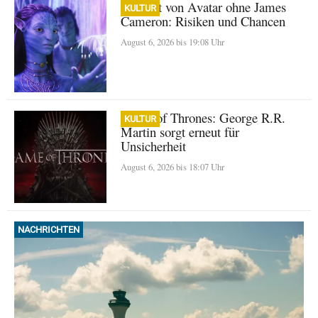
Zukunft von Avatar ohne James
KULTUR
Cameron: Risiken und Chancen
August 6, 2026 bis 19:08 Uhr
Game of Thrones: George R.R.
KULTUR
Martin sorgt erneut für
Unsicherheit
August 6, 2026 bis 18:07 Uhr
NACHRICHTEN