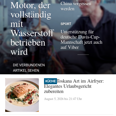
Motor, der
China vergessen
werden
vollständig
mit
SPORT
Wasserstoff
Unterstützung für
deutsche Davis-Cup-
betrieben
Mannschaft jetzt auch
auf Viber
wird
DIE VERBUNDENEN
ARTIKEL SEHEN
Lachs Toskana Art im Airfryer:
KÜCHE
Elegantes Urlaubsgericht
zubereiten
August 5, 2026 bis 21:47 Uhr