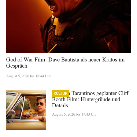
God of War Film: Dave Bautista als neuer Kratos im
Gespräch
August 5, 2026 bis 18:44 Uhr
Quentin Tarantinos geplanter Cliff
KULTUR
Booth Film: Hintergründe und
Details
August 5, 2026 bis 17:43 Uhr