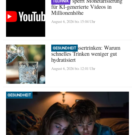
YouTube sperrt Monetarisierung
TECHNIK
für KI-generierte Videos in
Millionenhöhe
August 6, 2026 bis 15:04 Uhr
Mythos Wassertrinken: Warum
GESUNDHEIT
schnelles Trinken weniger gut
hydratisiert
August 6, 2026 bis 12:01 Uhr
GESUNDHEIT