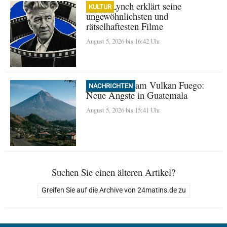
David Lynch erklärt seine
KULTUR
ungewöhnlichsten und
rätselhaftesten Filme
August 5, 2026 bis 16:42 Uhr
Evakuierung am Vulkan Fuego:
NACHRICHTEN
Neue Ängste in Guatemala
August 5, 2026 bis 15:41 Uhr
Suchen Sie einen älteren Artikel?
Greifen Sie auf die Archive von 24matins.de zu