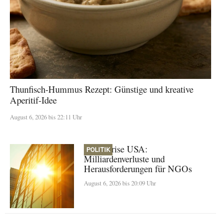
Thunfisch-Hummus Rezept: Günstige und kreative
Aperitif-Idee
August 6, 2026 bis 22:11 Uhr
Klimakrise USA:
POLITIK
Milliardenverluste und
Herausforderungen für NGOs
August 6, 2026 bis 20:09 Uhr