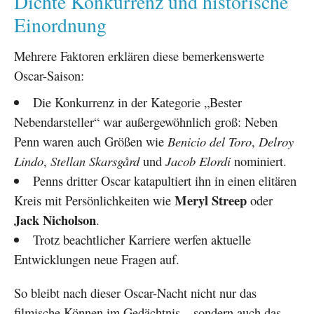
Dichte Konkurrenz und historische
Einordnung
Mehrere Faktoren erklären diese bemerkenswerte
Oscar-Saison:
Die Konkurrenz in der Kategorie „Bester
Nebendarsteller“ war außergewöhnlich groß: Neben
Penn waren auch Größen wie
Benicio del Toro
,
Delroy
Lindo
,
Stellan Skarsgård
und
Jacob Elordi
nominiert.
Penns dritter Oscar katapultiert ihn in einen elitären
Meryl Streep
Kreis mit Persönlichkeiten wie
oder
Jack Nicholson
.
Trotz beachtlicher Karriere werfen aktuelle
Entwicklungen neue Fragen auf.
So bleibt nach dieser Oscar-Nacht nicht nur das
filmische Können im Gedächtnis – sondern auch das