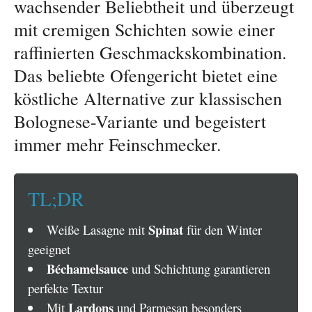
wachsender Beliebtheit und überzeugt
mit cremigen Schichten sowie einer
raffinierten Geschmackskombination.
Das beliebte Ofengericht bietet eine
köstliche Alternative zur klassischen
Bolognese-Variante und begeistert
immer mehr Feinschmecker.
TL;DR
Spinat
Weiße Lasagne mit
für den Winter
geeignet
Béchamelsauce
und Schichtung garantieren
perfekte Textur
Lardons
Mit
und Parmesan besonders