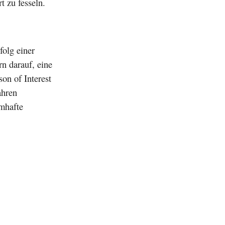
t zu fesseln.
folg einer
rn darauf, eine
on of Interest
ahren
amhafte