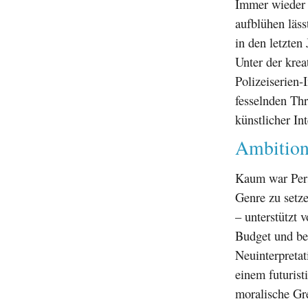
Immer wieder 
aufblühen läss
in den letzten
Unter der kre
Polizeiserien-
fesselnden Thr
künstlicher Int
Ambitione
Kaum war Perso
Genre zu setz
– unterstützt 
Budget und bei
Neuinterpretat
einem futurist
moralische Gre