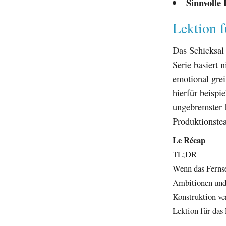
Sinnvolle 
Lektion f
Das Schicksal 
Serie basiert 
emotional grei
hierfür beispi
ungebremster K
Produktionstea
Le Récap
TL;DR
Wenn das Fernse
Ambitionen und 
Konstruktion ve
Lektion für das