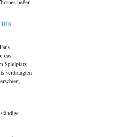
Thrones ließen
 ins
 Fans
ie das
 Spielplatz
sts verdrängten
 erschien,
ständige
.