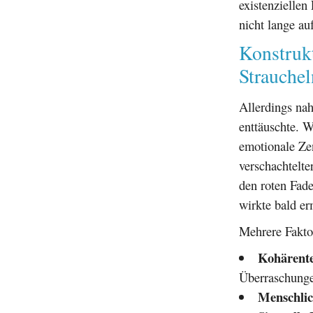
existenziellen
nicht lange au
Konstruk
Strauchel
Allerdings na
enttäuschte. W
emotionale Ze
verschachtelte
den roten Fade
wirkte bald e
Mehrere Fakto
Kohärente
Überraschung
Menschlic