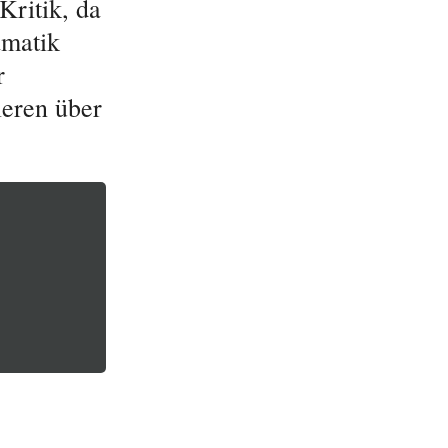
Kritik, da
amatik
r
ieren über