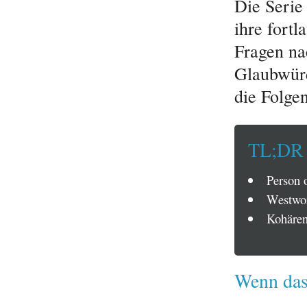
Die Serie
ihre fort
Fragen na
Glaubwürd
die Folge
TL;DR
Person o
Westwor
Kohären
Wenn das 