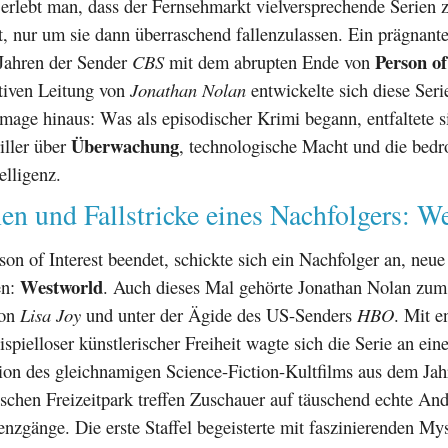
erlebt man, dass der Fernsehmarkt vielversprechende Serien 
t, nur um sie dann überraschend fallenzulassen. Ein prägnante
Person of
 Jahren der Sender
CBS
mit dem abrupten Ende von
ativen Leitung von
Jonathan Nolan
entwickelte sich diese Serie
Image hinaus: Was als episodischer Krimi begann, entfaltete 
Überwachung
iller über
, technologische Macht und die bedr
elligenz.
n und Fallstricke eines Nachfolgers: W
n of Interest beendet, schickte sich ein Nachfolger an, neu
Westworld
en:
. Auch dieses Mal gehörte Jonathan Nolan zum
von
Lisa Joy
und unter der Ägide des US-Senders
HBO
. Mit 
spielloser künstlerischer Freiheit wagte sich die Serie an ein
ion des gleichnamigen Science-Fiction-Kultfilms aus dem Jah
ischen Freizeitpark treffen Zuschauer auf täuschend echte An
nzgänge. Die erste Staffel begeisterte mit faszinierenden Mys