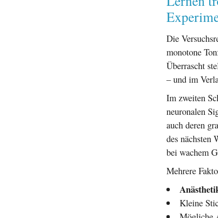
Lernen tr
Experime
Die Versuchsr
monotone Tonf
Überrascht ste
– und im Verla
Im zweiten Sch
neuronalen Sig
auch deren gr
des nächsten W
bei wachem Ge
Mehrere Faktor
Anästheti
Kleine Sti
Mögliche A