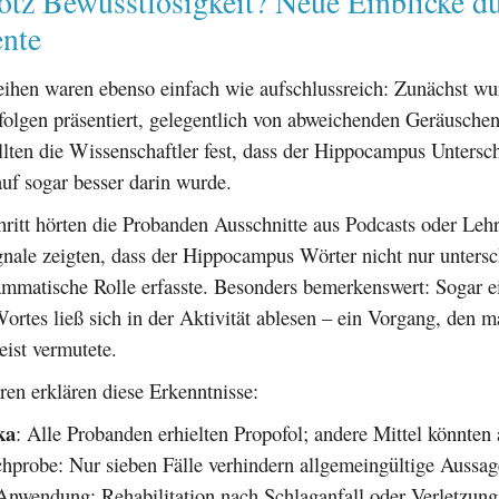
otz Bewusstlosigkeit? Neue Einblicke d
nte
eihen waren ebenso einfach wie aufschlussreich: Zunächst w
olgen präsentiert, gelegentlich von abweichenden Geräuschen
llten die Wissenschaftler fest, dass der Hippocampus Untersc
uf sogar besser darin wurde.
ritt hörten die Probanden Ausschnitte aus Podcasts oder Leh
nale zeigten, dass der Hippocampus Wörter nicht nur untersc
ammatische Rolle erfasste. Besonders bemerkenswert: Sogar e
ortes ließ sich in der Aktivität ablesen – ein Vorgang, den m
ist vermutete.
en erklären diese Erkenntnisse:
ka
: Alle Probanden erhielten Propofol; andere Mittel könnten
chprobe: Nur sieben Fälle verhindern allgemeingültige Aussag
nwendung: Rehabilitation nach Schlaganfall oder Verletzung 