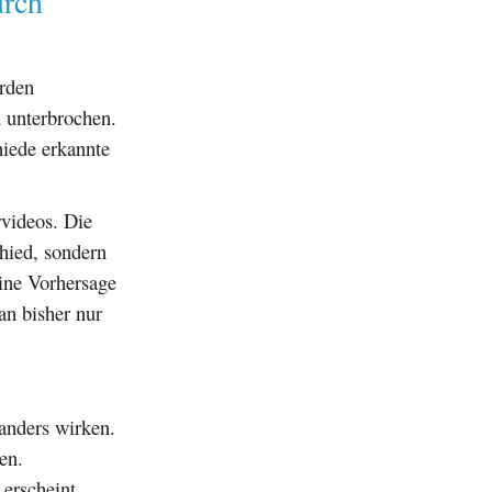
urch
urden
 unterbrochen.
hiede erkannte
rvideos. Die
hied, sondern
ine Vorhersage
an bisher nur
 anders wirken.
en.
erscheint