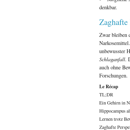
denkbar.
Zaghafte 
Zwar bleiben d
Narkosemittel
unbewusster H
Schlaganfall
. 
auch ohne Bew
Forschungen.
Le Récap
TL;DR
Ein Gehirn in N
Hippocampus als
Lernen trotz Be
Zaghafte Perspe