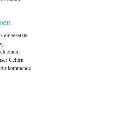
onen
s eingesetzte
ng
ach einem
nser Gehirn
l für kommende