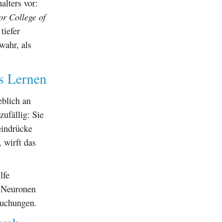
alters vor:
or College of
tiefer
wahr, als
s Lernen
eblich an
zufällig: Sie
eindrücke
 wirft das
lfe
r Neuronen
rsuchungen.