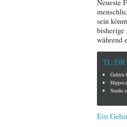
Neueste F
menschlic
sein könnt
bisherig
während e
TL;DR
Gehirn b
Hippoca
Studie 
Ein Gehir