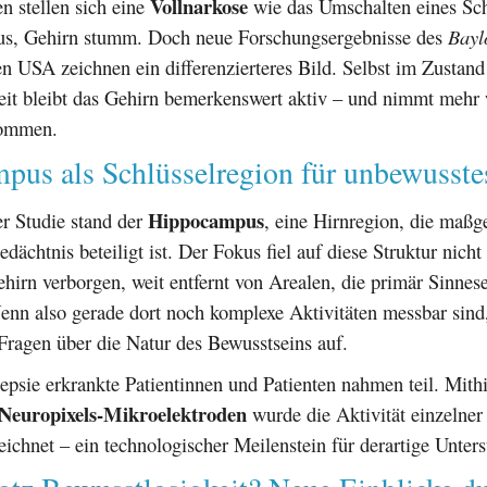
Vollnarkose
n stellen sich eine
wie das Umschalten eines Sch
us, Gehirn stumm. Doch neue Forschungsergebnisse des
Bayl
n USA zeichnen ein differenzierteres Bild. Selbst im Zustand 
eit bleibt das Gehirn bemerkenswert aktiv – und nimmt mehr 
nommen.
pus als Schlüsselregion für unbewusste
Hippocampus
r Studie stand der
, eine Hirnregion, die maßg
ächtnis beteiligt ist. Der Fokus fiel auf diese Struktur nicht 
Gehirn verborgen, weit entfernt von Arealen, die primär Sinnes
enn also gerade dort noch komplexe Aktivitäten messbar sind,
Fragen über die Natur des Bewusstseins auf.
epsie erkrankte Patientinnen und Patienten nahmen teil. Mithi
Neuropixels-Mikroelektroden
wurde die Aktivität einzelne
eichnet – ein technologischer Meilenstein für derartige Unte