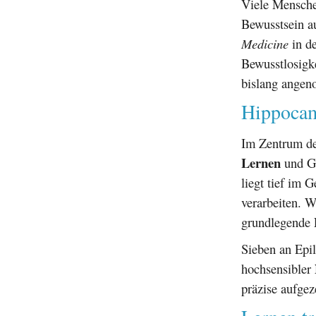
Viele Mensche
Bewusstsein a
Medicine
in de
Bewusstlosigk
bislang ange
Hippocam
Im Zentrum de
Lernen
und Ged
liegt tief im 
verarbeiten. W
grundlegende 
Sieben an Epil
hochsensibler
präzise aufgez