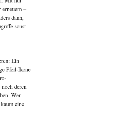
. Mit nur
r erneuern –
ders dann,
riffe sonst
eren: Ein
ge Pfeil-Ikone
ro-
n noch deren
iben. Wer
t kaum eine