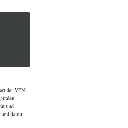
ert der VPN-
gitalen
tät und
– und damit