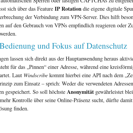
e automatischen Sperren oder lästigen CAPTCHAs zu entgehen
IP Rotation
sst sich über das Feature
die eigene digitale Spu
erbrechung der Verbindung zum VPN-Server. Dies hilft beson
n auf den Gebrauch von VPNs empfindlich reagieren oder Zug
 werden.
 Bedienung und Fokus auf Datenschutz
gen lassen sich direkt aus der Hauptanwendung heraus aktivi
eht für das „Pinnen“ einer Adresse, während eine kreisförmi
tartet. Laut
Windscribe
kommt hierbei eine API nach dem „Ze
inzip zum Einsatz – sprich: Weder die verwendeten Adresse
Anonymität
n gespeichert. So soll höchste
gewährleistet ble
mehr Kontrolle über seine Online-Präsenz sucht, dürfte dami
ösung finden.