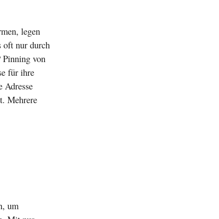
ormen, legen
 oft nur durch
 Pinning von
e für ihre
e Adresse
bt. Mehrere
n, um