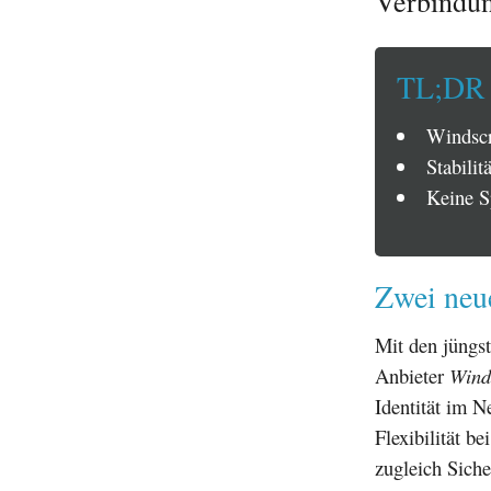
Verbindu
TL;DR
Windscr
Stabilit
Keine S
Zwei neue
Mit den jüngs
Anbieter
Wind
Identität im N
Flexibilität b
zugleich Siche