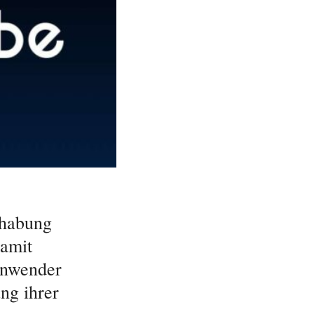
dhabung
Damit
Anwender
ng ihrer