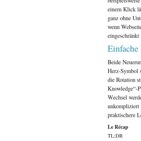
beispielsweis
einem Klick lä
ganz ohne Unt
wenn Webseite
eingeschränkt
Einfache
Beide Neuerun
Herz-Symbol st
die Rotation s
Knowledge“-Pr
Wechsel werde
unkompliziert 
praktischere L
Le Récap
TL;DR