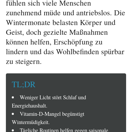
fühlen sich viele Menschen
zunehmend müde und antriebslos. Die
Wintermonate belasten Körper und
Geist, doch gezielte Maßnahmen
können helfen, Erschöpfung zu
lindern und das Wohlbefinden spürbar
zu steigern.
TL;DR
Weniger Licht stört Schlaf und
Energiehaushalt.
Vitamin-D-Mangel begünstigt
Wintermüdigkeit.
Tägliche Routinen helfen gegen saisonale