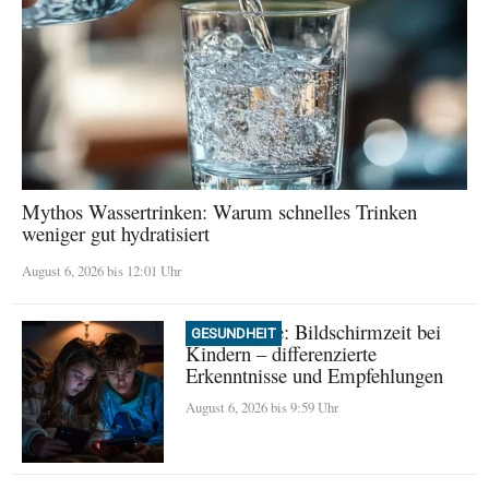
Mythos Wassertrinken: Warum schnelles Trinken
weniger gut hydratisiert
August 6, 2026 bis 12:01 Uhr
Neue Studie: Bildschirmzeit bei
GESUNDHEIT
Kindern – differenzierte
Erkenntnisse und Empfehlungen
August 6, 2026 bis 9:59 Uhr