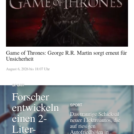
Game of Thrones: George R.R. Martin sorgt erneut für
Unsicherheit
August 6, 2026 bis 18:07 Uhr
SPORT
Forscher
entwickeln
SPORT
Das traurige Schicksal
einen 2-
neuer Elektroautos, die
Liter-
auf riesigen
Autofriedhöfen in