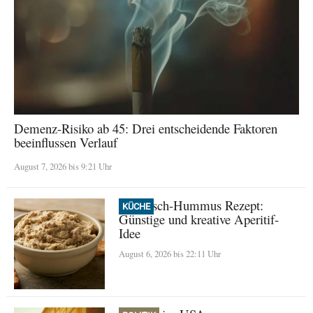
Demenz-Risiko ab 45: Drei entscheidende Faktoren
beeinflussen Verlauf
August 7, 2026 bis 9:21 Uhr
Thunfisch-Hummus Rezept:
KÜCHE
Günstige und kreative Aperitif-
Idee
August 6, 2026 bis 22:11 Uhr