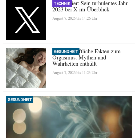
Nikita Bier: Sein turbulentes Jahr
TECHNIK
2023 bei X im Überblick
August 7, 2026 bis 14:26 Uhr
Wissenschaftliche Fakten zum
GESUNDHEIT
Orgasmus: Mythen und
Wahrheiten enthüllt
August 7, 2026 bis 11:23 Uhr
GESUNDHEIT