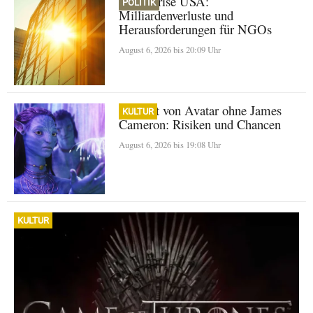
Klimakrise USA:
POLITIK
Milliardenverluste und
Herausforderungen für NGOs
August 6, 2026 bis 20:09 Uhr
Zukunft von Avatar ohne James
KULTUR
Cameron: Risiken und Chancen
August 6, 2026 bis 19:08 Uhr
KULTUR