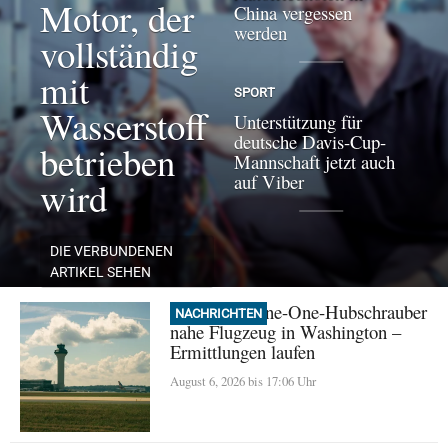
Motor, der
China vergessen
werden
vollständig
mit
SPORT
Wasserstoff
Unterstützung für
deutsche Davis-Cup-
betrieben
Mannschaft jetzt auch
auf Viber
wird
DIE VERBUNDENEN
ARTIKEL SEHEN
Trump: Marine-One-Hubschrauber
NACHRICHTEN
nahe Flugzeug in Washington –
Ermittlungen laufen
August 6, 2026 bis 17:06 Uhr