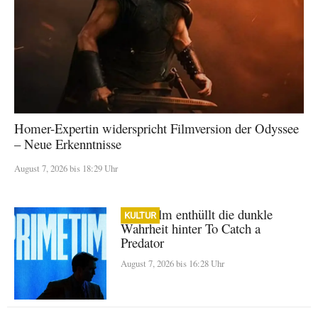
Homer-Expertin widerspricht Filmversion der Odyssee
– Neue Erkenntnisse
August 7, 2026 bis 18:29 Uhr
A24-Film enthüllt die dunkle
KULTUR
Wahrheit hinter To Catch a
Predator
August 7, 2026 bis 16:28 Uhr