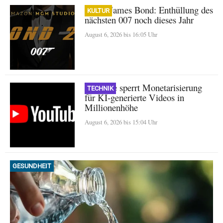
Neuer James Bond: Enthüllung des
KULTUR
nächsten 007 noch dieses Jahr
August 6, 2026 bis 16:05 Uhr
YouTube sperrt Monetarisierung
TECHNIK
für KI-generierte Videos in
Millionenhöhe
August 6, 2026 bis 15:04 Uhr
GESUNDHEIT