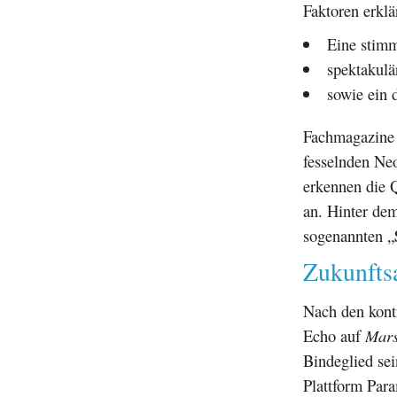
Faktoren erklä
Eine stimm
spektakulä
sowie ein 
Fachmagazine 
fesselnden Neo
erkennen die Q
an. Hinter dem
sogenannten „
Zukunfts
Nach den kont
Echo auf
Mars
Bindeglied sei
Plattform Par