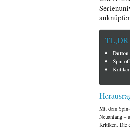
Serienuni
anknüpfen
TL;DR
Dutton
Spin-of
Kritike
Herausrag
Mit dem Spin
Neuanfang – un
Kritiken. Die