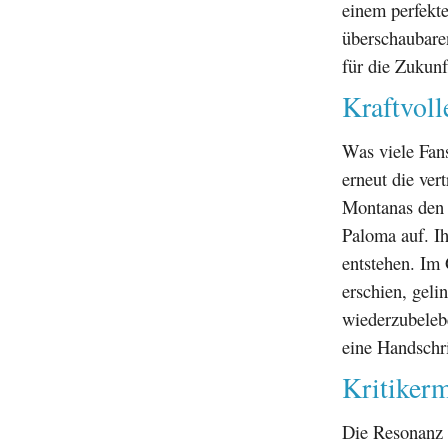
einem perfekt
überschaubare
für die Zukunf
Kraftvol
Was viele Fans
erneut die ve
Montanas den 
Paloma auf. I
entstehen. Im
erschien, geli
wiederzubeleb
eine Handschri
Kritiker
Die Resonanz a