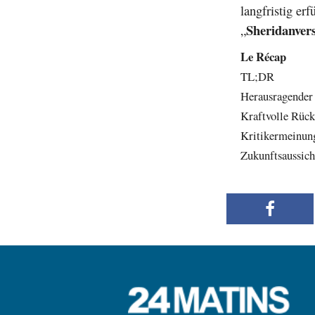
langfristig er
Sheridanver
„
Le Récap
TL;DR
Herausragender 
Kraftvolle Rüc
Kritikermeinun
Zukunftsaussic