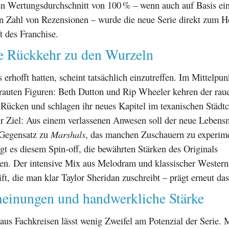
en Wertungsdurchschnitt von 100 % – wenn auch auf Basis ei
n Zahl von Rezensionen – wurde die neue Serie direkt zum H
t des Franchise.
le Rückkehr zu den Wurzeln
 erhofft hatten, scheint tatsächlich einzutreffen. Im Mittelpun
rtrauten Figuren: Beth Dutton und Rip Wheeler kehren der rau
Rücken und schlagen ihr neues Kapitel im texanischen Städt
hr Ziel: Aus einem verlassenen Anwesen soll der neue Lebens
 Gegensatz zu
Marshals
, das manchen Zuschauern zu experime
ngt es diesem Spin-off, die bewährten Stärken des Originals
en. Der intensive Mix aus Melodram und klassischer Western
ft, die man klar Taylor Sheridan zuschreibt – prägt erneut d
meinungen und handwerkliche Stärke
us Fachkreisen lässt wenig Zweifel am Potenzial der Serie. 