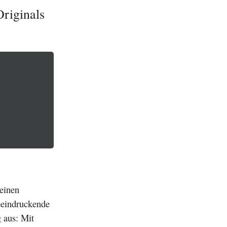
riginals
einen
beeindruckende
 aus: Mit