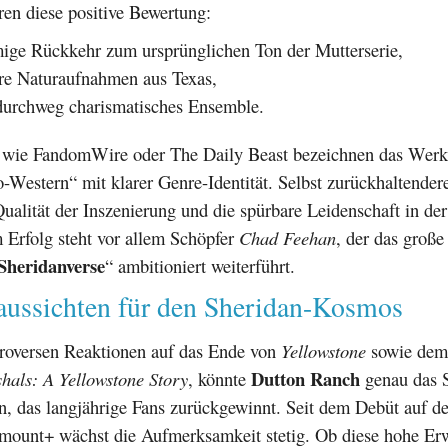
ren diese positive Bewertung:
ige Rückkehr zum ursprünglichen Ton der Mutterserie,
re Naturaufnahmen aus Texas,
durchweg charismatisches Ensemble.
wie FandomWire oder The Daily Beast bezeichnen das Werk 
-Western“ mit klarer Genre-Identität. Selbst zurückhaltende
ualität der Inszenierung und die spürbare Leidenschaft in der
 Erfolg steht vor allem Schöpfer
Chad Feehan
, der das große
Sheridanverse
“ ambitioniert weiterführt.
aussichten für den Sheridan-Kosmos
roversen Reaktionen auf das Ende von
Yellowstone
sowie dem 
Dutton Ranch
hals: A Yellowstone Story
, könnte
genau das 
n, das langjährige Fans zurückgewinnt. Seit dem Debüt auf d
amount+ wächst die Aufmerksamkeit stetig. Ob diese hohe Er