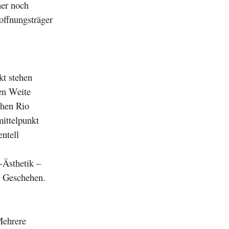
ner noch
offnungsträger
kt stehen
en Weite
chen Rio
mittelpunkt
ntell
-Ästhetik –
as Geschehen.
Mehrere