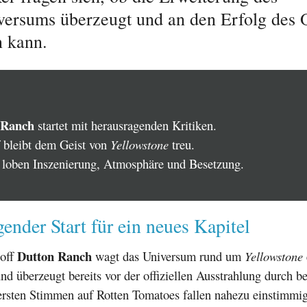
versums überzeugt und an den Erfolg des O
 kann.
 Ranch
startet mit herausragenden Kritiken.
f bleibt dem Geist von
Yellowstone
treu.
r loben Inszenierung, Atmosphäre und Besetzung.
ender Start für ein neues Kapitel
Dutton Ranch
-off
wagt das Universum rund um
Yellowstone
d überzeugt bereits vor der offiziellen Ausstrahlung durch 
 ersten Stimmen auf Rotten Tomatoes fallen nahezu einstimmig