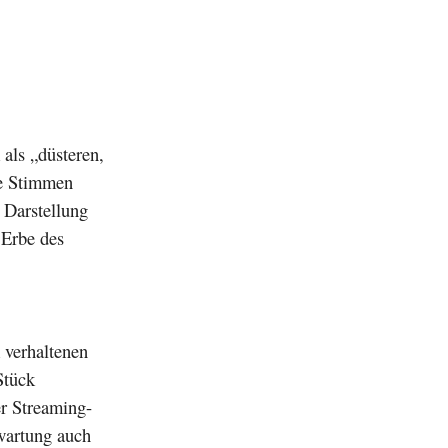
als „düsteren,
re Stimmen
 Darstellung
 Erbe des
verhaltenen
Stück
er Streaming-
wartung auch