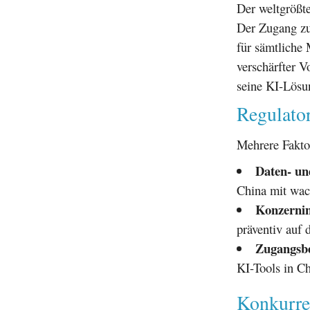
Der weltgrößt
Der Zugang zu
für sämtliche 
verschärfter 
seine KI-Lösu
Regulato
Mehrere Fakto
Daten- un
China mit wac
Konzernin
präventiv auf
Zugangsbe
KI-Tools in Ch
Konkurre