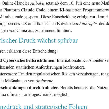
e Online-Händler
Alibaba
setzt ab dem 10. Juli eine neue M
Claude Code
r Plattform
, einem KI-basierten Programmierw
Mitarbeitende gesperrt. Diese Entscheidung erfolgt vor dem H
Vorgaben des US-amerikanischen Entwicklers
Anthropic
, der d
ngen von China aus zunehmend limitiert.
rischer Druck wächst spürbar
ren erklären diese Entscheidung:
d Cybersicherheitsrichtlinien
: Internationale KI-Anbieter se
hsenden staatlichen Anforderungen konfrontiert.
teressen
: Um den regulatorischen Risiken vorzubeugen, reag
 die Maßnahmen von
Anthropic
.
schränkungen durch Anbieter
: Bereits heute ist die Nutzu
ina oftmals nur eingeschränkt möglich.
nzdruck und strategische Folgen