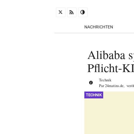
NACHRICHTEN
Alibaba s
Pflicht-K
Technik
Par
24matins.de
,
verö
TECHNIK