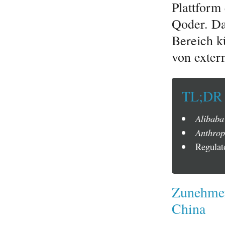
Plattform 
Qoder. Da
Bereich kü
von exter
TL;DR
Alibaba
Anthrop
Regulat
Zunehmen
China