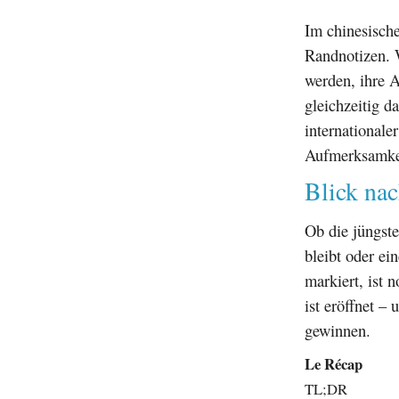
Im chinesische
Randnotizen.
werden, ihre 
gleichzeitig d
internationale
Aufmerksamkeit
Blick nac
Ob die jüngst
bleibt oder e
markiert, ist 
ist eröffnet –
gewinnen.
Le Récap
TL;DR