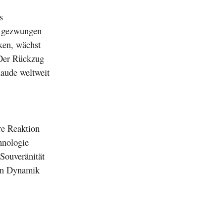
s
gezwungen
ken, wächst
 Der Rückzug
laude weltweit
re Reaktion
hnologie
 Souveränität
 an Dynamik