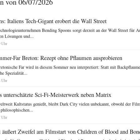
n von 06/07/2026
: Italiens Tech-Gigant erobert die Wall Street
Technologieunternehmen Bending Spoons sorgt derzeit an der Wall Street für A
len Lösungen und...
9 Uhr
mmer-Far Breton: Rezept ohne Pflaumen ausprobieren
bretonische Far wird in diesem Sommer neu interpretiert: Statt mit Backpflau
he Spezialität...
8 Uhr
s unterschätzte Sci-Fi-Meisterwerk neben Matrix
tweit Kultstatus genießt, bleibt Dark City vielen unbekannt, obwohl der Film
 philosophischen...
7 Uhr
äußert Zweifel am Filmstart von Children of Blood and Bon