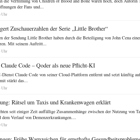
n die Verfilmung von Children of Blood and Bone waren hoch, doch Autorin
ffnungen der Fans und...
6 Uhr
gert Zuschauerzahlen der Serie „Little Brother“
en der Sendung Little Brother haben durch die Beteiligung von John Cena eine
en. Mit seinem Auftritt...
5 Uhr
t Claude Code – Qoder als neue Pflicht-KI
-Dienst Claude Code von seiner Cloud-Plattform entfernt und setzt künftig auf
it stärkt das...
3 Uhr
ng: Rätsel um Taxis und Krankenwagen erklärt
hten seit einiger Zeit auffällige Zusammenhänge zwischen der Nutzung von T
 dem Verlauf von Demenzerkrankungen....
0 Uhr
ungen: Frühe Warnzeichen für ernsthafte Gesundheitsproblem