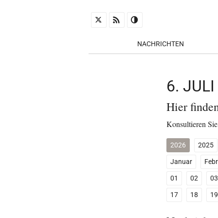
NACHRICHTEN
6. JUL
Hier finde
Konsultieren Sie
2026
2025
Januar
Febr
01
02
03
17
18
19