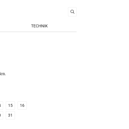
TECHNIK
len.
4
15
16
0
31