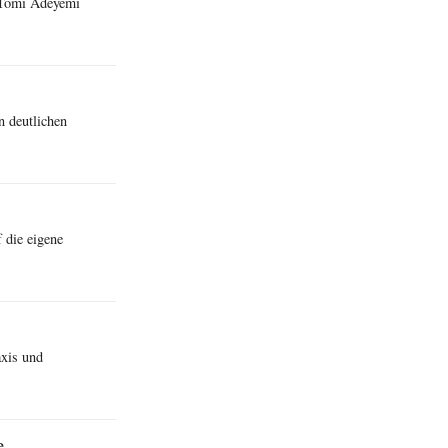
 Tomi Adeyemi
n deutlichen
 die eigene
axis und
e