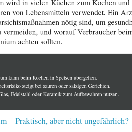
m wird in vielen Küchen zum Kochen und
en von Lebensmitteln verwendet. Ein Arzt
rsichtsmaßnahmen nötig sind, um gesundh
u vermeiden, und worauf Verbraucher be
nium achten sollten.
um kann beim Kochen in Speisen übergehen.
itsrisiko steigt bei sauren oder salzigen Gerichten.
Glas, Edelstahl oder Keramik zum Aufbewahren nutzen.
 – Praktisch, aber nicht ungefährlich?