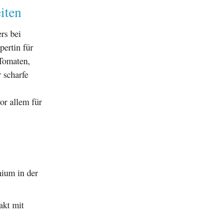
iten
rs bei
pertin für
Tomaten,
 scharfe
or allem für
ium in der
akt mit