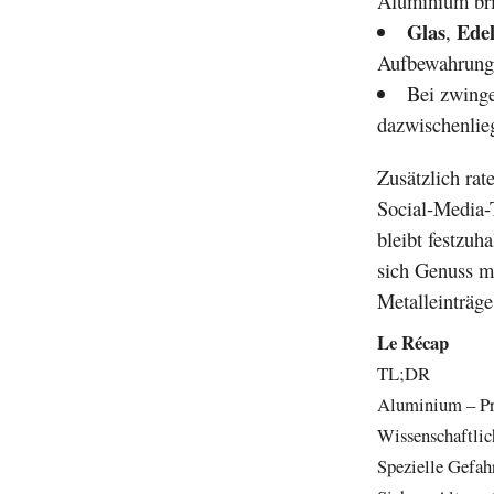
Aluminium br
Glas
Edel
,
Aufbewahrung
Bei zwinge
dazwischenlie
Zusätzlich ra
Social-Media-T
bleibt festzuh
sich Genuss m
Metalleinträge
Le Récap
TL;DR
Aluminium – Pra
Wissenschaftli
Spezielle Gefah