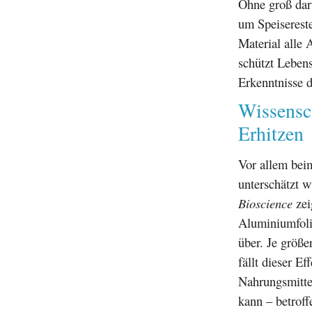
Ohne groß dar
um Speisereste
Material alle 
schützt Lebens
Erkenntnisse d
Wissensc
Erhitzen
Vor allem beim
unterschätzt 
Bioscience
zei
Aluminiumfolie
über. Je größe
fällt dieser E
Nahrungsmitte
kann – betroff