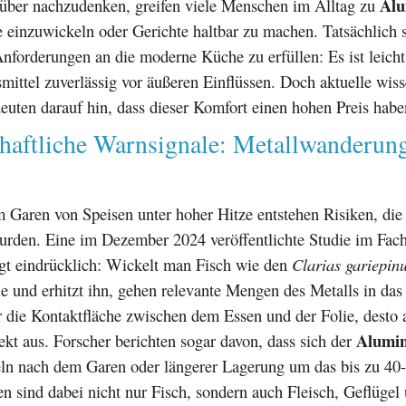
Alu
über nachzudenken, greifen viele Menschen im Alltag zu
 einzuwickeln oder Gerichte haltbar zu machen. Tatsächlich s
Anforderungen an die moderne Küche zu erfüllen: Es ist leich
mittel zuverlässig vor äußeren Einflüssen. Doch aktuelle wiss
euten darauf hin, dass dieser Komfort einen hohen Preis habe
haftliche Warnsignale: Metallwanderun
 Garen von Speisen unter hoher Hitze entstehen Risiken, die
wurden. Eine im Dezember 2024 veröffentlichte Studie im Fac
gt eindrücklich: Wickelt man Fisch wie den
Clarias gariepin
 und erhitzt ihn, gehen relevante Mengen des Metalls in das
r die Kontaktfläche zwischen dem Essen und der Folie, desto 
Alumin
ffekt aus. Forscher berichten sogar davon, dass sich der
ln nach dem Garen oder längerer Lagerung um das bis zu 40
en sind dabei nicht nur Fisch, sondern auch Fleisch, Geflügel