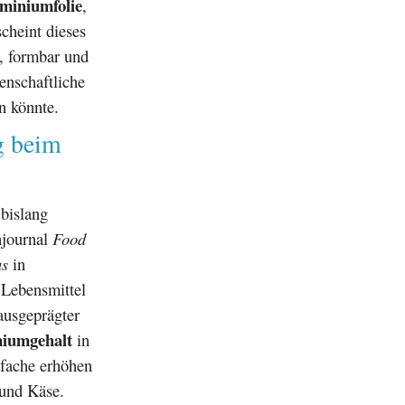
miniumfolie
,
cheint dieses
t, formbar und
enschaftliche
n könnte.
g beim
 bislang
hjournal
Food
us
in
 Lebensmittel
ausgeprägter
iumgehalt
in
-fache erhöhen
 und Käse.