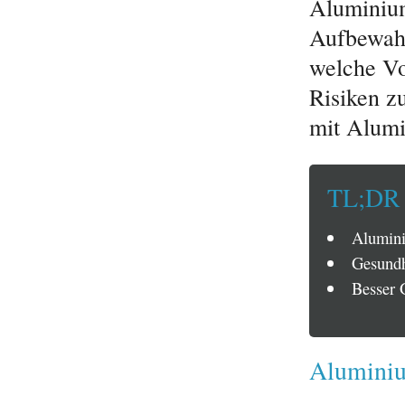
Aluminiu
Aufbewahr
welche Vo
Risiken z
mit Alumi
TL;DR
Alumini
Gesundhe
Besser 
Aluminium