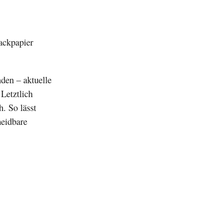
ackpapier
den – aktuelle
Letztlich
h. So lässt
meidbare