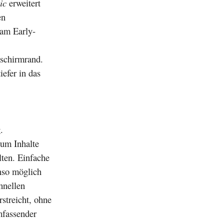
ic
erweitert
en
 am Early-
dschirmrand.
iefer in das
.
 um Inhalte
lten. Einfache
nso möglich
hnellen
streicht, ohne
mfassender