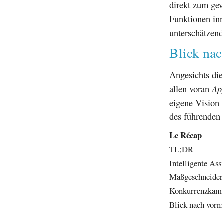
direkt zum gew
Funktionen in
unterschätzend
Blick nac
Angesichts di
allen voran
Ap
eigene Vision 
des führenden 
Le Récap
TL;DR
Intelligente Ass
Maßgeschneider
Konkurrenzkamp
Blick nach vorn