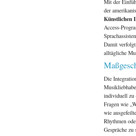
Mit der Einfü
der amerikanis
Künstlichen I
Access-Progra
Sprachassisten
Damit verfolg
alltägliche Mu
Maßgesch
Die Integrati
Musikliebhaber
individuell zu
Fragen wie „W
wie ausgefeilt
Rhythmen oder
Gespräche zu s