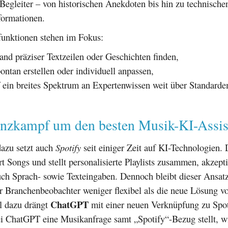
Begleiter – von historischen Anekdoten bis hin zu technische
formationen.
unktionen stehen im Fokus:
and präziser Textzeilen oder Geschichten finden,
pontan erstellen oder individuell anpassen,
f ein breites Spektrum an Expertenwissen weit über Standard
nzkampf um den besten Musik-KI-Assis
dazu setzt auch
Spotify
seit einiger Zeit auf KI-Technologien. D
 Songs und stellt personalisierte Playlists zusammen, akzepti
uch Sprach- sowie Texteingaben. Dennoch bleibt dieser Ansat
r Branchenbeobachter weniger flexibel als die neue Lösung 
ChatGPT
el dazu drängt
mit einer neuen Verknüpfung zu Spot
i ChatGPT eine Musikanfrage samt „Spotify“-Bezug stellt, wi