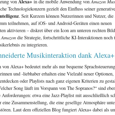
Alexa+
hrung von
in die mobile Anwendung von
Amazon Mus
che Technologiekonzern gezielt den Einfluss seiner generativ
ntelligenz
. Seit Kurzem können Nutzerinnen und Nutzer, die
mm teilnehmen, auf iOS- und Android-Geräten einen neuen
ten aktivieren – diskret über ein Icon am unteren rechten Bil
t
Amazon
die Strategie, fortschrittliche KI-Interaktionen noch t
sikerlebnis zu integrieren.
neiderte Musikinteraktion dank Alexa+
on von Alexa+ bedeutet mehr als nur bequeme Sprachsteuerung
innen und -liebhaber erhalten eine Vielzahl neuer Optionen,
 entdecken oder Playlists nach ganz eigenen Kriterien zu gesta
elcher Song läuft im Vorspann von The Sopranos?“ sind ebe
e Anforderungen: etwa eine Jazz-Playlist mit ausschließlich sc
 eine Zusammenstellung, die eine gesellige Atmosphäre unter
tören. Laut dem offiziellen Blog fungiert Alexa+ dabei als u