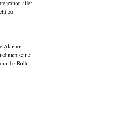
tegration aller
cht zu
e Akteure –
rnehmen seine
 um die Rolle