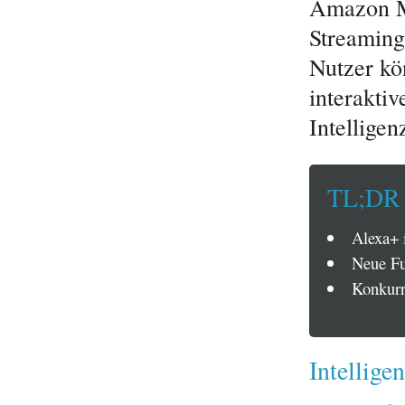
Amazon Mu
Streaming
Nutzer kö
interaktiv
Intellige
TL;DR
Alexa+ 
Neue Fu
Konkurr
Intellige