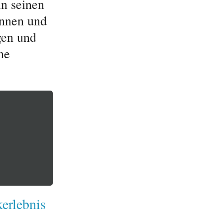
in seinen
innen und
gen und
he
kerlebnis