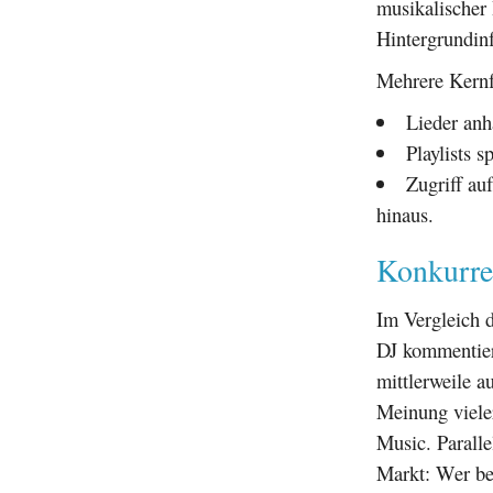
musikalischer 
Hintergrundin
Mehrere Kernf
Lieder anh
Playlists s
Zugriff au
hinaus.
Konkurre
Im Vergleich 
DJ kommentiert
mittlerweile a
Meinung viele
Music. Parall
Markt: Wer be