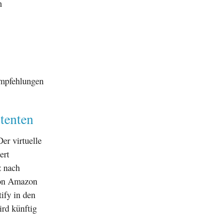
n
empfehlungen
tenten
er virtuelle
ert
z nach
von Amazon
ify in den
rd künftig