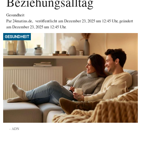
Beziehungsalltag
Gesundheit
Par
24matins.de
,
veröffentlicht am
Dezember 23, 2025
um 12:45 Uhr
, geändert
am Dezember 23, 2025 um 12:45 Uhr
.
GESUNDHEIT
ADN