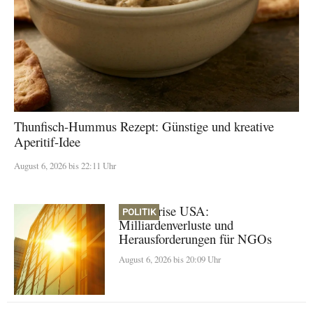
Thunfisch-Hummus Rezept: Günstige und kreative
Aperitif-Idee
August 6, 2026 bis 22:11 Uhr
Klimakrise USA:
POLITIK
Milliardenverluste und
Herausforderungen für NGOs
August 6, 2026 bis 20:09 Uhr