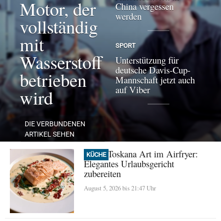
Motor, der
China vergessen
werden
vollständig
mit
SPORT
Wasserstoff
Unterstützung für
deutsche Davis-Cup-
betrieben
Mannschaft jetzt auch
auf Viber
wird
DIE VERBUNDENEN
ARTIKEL SEHEN
Lachs Toskana Art im Airfryer:
KÜCHE
Elegantes Urlaubsgericht
zubereiten
August 5, 2026 bis 21:47 Uhr