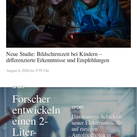
Neue Studie: Bildschirmzeit bei Kindern –
differenzierte Erkenntnisse und Empfehlungen
August 6, 2026 bis 9:59 Uhr
SPORT
Forscher
entwickeln
SPORT
Das traurige Schicksal
einen 2-
neuer Elektroautos, die
Liter-
auf riesigen
Autofriedhöfen in