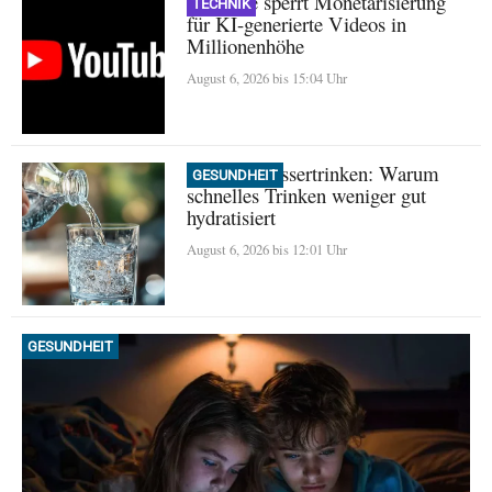
YouTube sperrt Monetarisierung
TECHNIK
für KI-generierte Videos in
Millionenhöhe
August 6, 2026 bis 15:04 Uhr
Mythos Wassertrinken: Warum
GESUNDHEIT
schnelles Trinken weniger gut
hydratisiert
August 6, 2026 bis 12:01 Uhr
GESUNDHEIT