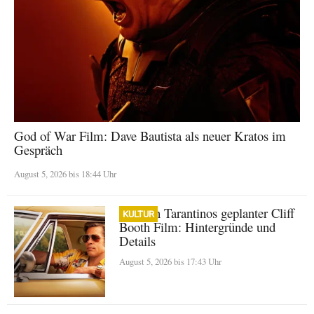
God of War Film: Dave Bautista als neuer Kratos im
Gespräch
August 5, 2026 bis 18:44 Uhr
Quentin Tarantinos geplanter Cliff
KULTUR
Booth Film: Hintergründe und
Details
August 5, 2026 bis 17:43 Uhr