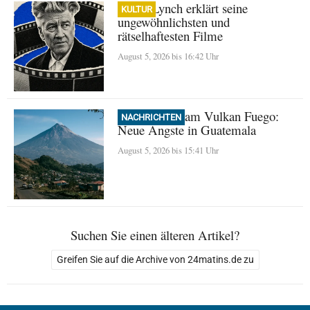
David Lynch erklärt seine
KULTUR
ungewöhnlichsten und
rätselhaftesten Filme
August 5, 2026 bis 16:42 Uhr
Evakuierung am Vulkan Fuego:
NACHRICHTEN
Neue Ängste in Guatemala
August 5, 2026 bis 15:41 Uhr
Suchen Sie einen älteren Artikel?
Greifen Sie auf die Archive von 24matins.de zu