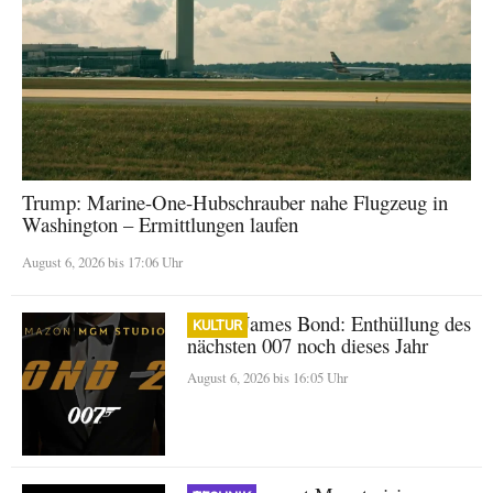
Trump: Marine-One-Hubschrauber nahe Flugzeug in
Washington – Ermittlungen laufen
August 6, 2026 bis 17:06 Uhr
Neuer James Bond: Enthüllung des
KULTUR
nächsten 007 noch dieses Jahr
August 6, 2026 bis 16:05 Uhr