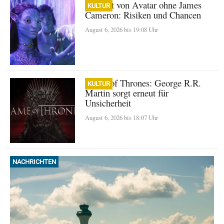
Zukunft von Avatar ohne James
KULTUR
Cameron: Risiken und Chancen
August 6, 2026 bis 19:08 Uhr
Game of Thrones: George R.R.
KULTUR
Martin sorgt erneut für
Unsicherheit
August 6, 2026 bis 18:07 Uhr
NACHRICHTEN