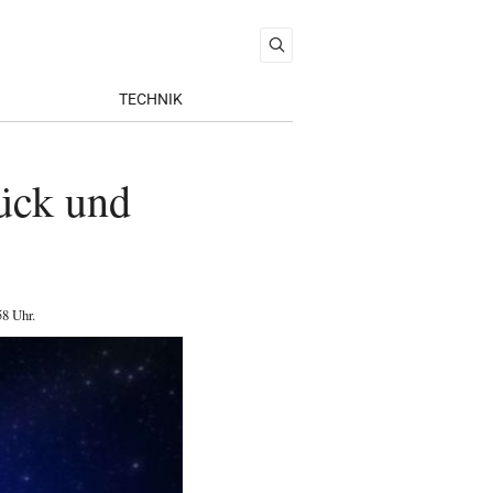
TECHNIK
ück und
58 Uhr
.