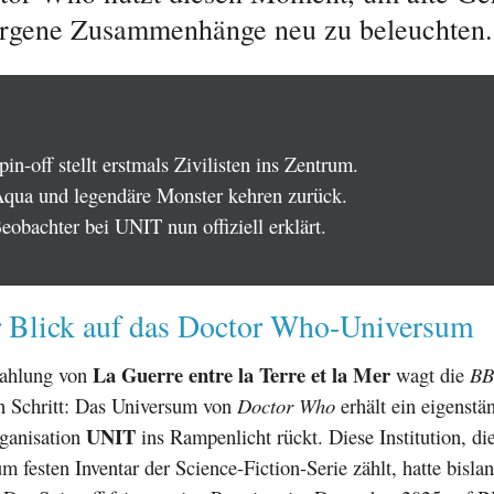
rgene Zusammenhänge neu zu beleuchten.
n-off stellt erstmals Zivilisten ins Zentrum.
ua und legendäre Monster kehren zurück.
eobachter bei UNIT nun offiziell erklärt.
r Blick auf das Doctor Who-Universum
La Guerre entre la Terre et la Mer
rahlung von
wagt die
B
n Schritt: Das Universum von
Doctor Who
erhält ein eigenstä
UNIT
rganisation
ins Rampenlicht rückt. Diese Institution, die
m festen Inventar der Science-Fiction-Serie zählt, hatte bislan