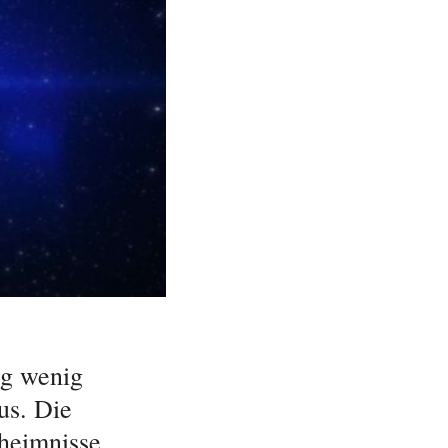
ng wenig
us. Die
heimnisse