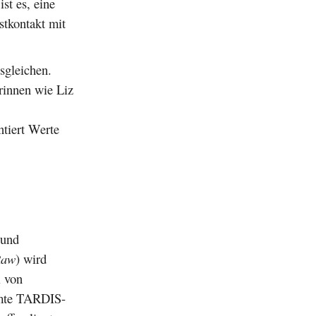
st es, eine
stkontakt mit
usgleichen.
rinnen wie Liz
tiert Werte
 und
Raw
) wird
i von
ühmte TARDIS-