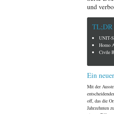
und verbo
TL;DR
UNIT-Spi
Homo Aq
Civile B
Ein neue
Mit der Ausst
entscheidende
off, das die O
Jahrzehnten zu