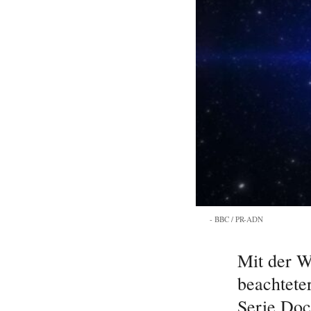
BBC / PR-ADN
Mit der W
beachtete
Serie Doc