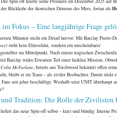
 Der Spin-off feierte seine Premiere im Dezember 2025 auf
H
t der Rückkehr der ikonischen Démons des Mers, fortan als
n im Fokus – Eine langjährige Frage gelö
 ersten Minuten sticht ein Detail hervor: Mit Barclay Pierre-D
vey
) steht kein Elitesoldat, sondern ein unscheinbarer
gestellter im Mittelpunkt. Nach einem tragischen Zwischenfa
d Barclay wider Erwarten Teil einer heiklen Mission. Obwoh
(
Colin McFarlane
, bereits aus Torchwood bekannt) offen sei
eht, bleibt er im Team – als ziviler Beobachter. Damit rückt e
 Fans seit jeher beschäftigt: Weshalb setzt UNIT überhaupt au
r?
 und Tradition: Die Rolle der Zivilisten
liefert das neue Spin-off selbst – kurz und bündig: Interne Pr