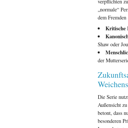
verpflichten z
„normale“ Pers
dem Fremden a
Kritische 
Kanonisch
Shaw oder Jour
Menschlic
der Mutterseri
Zukunfts
Weichens
Die Serie nut
Außensicht zu 
betont, dass nu
besonderen Pr