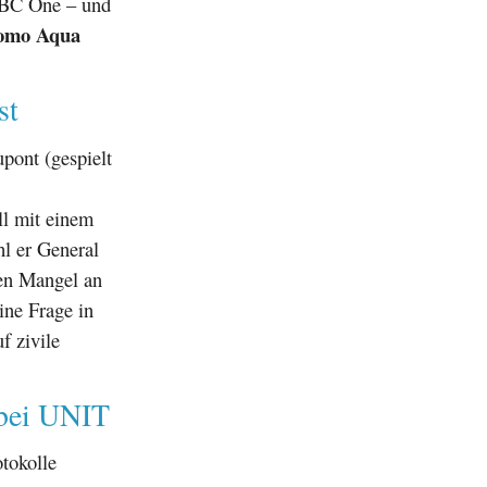
 BBC One – und
omo Aqua
st
upont (gespielt
ll mit einem
l er General
nen Mangel an
ine Frage in
f zivile
 bei UNIT
otokolle