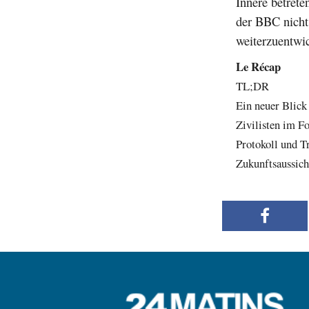
Innere betrete
der BBC nicht
weiterzuentwic
Le Récap
TL;DR
Ein neuer Blic
Zivilisten im Fo
Protokoll und T
Zukunftsaussich