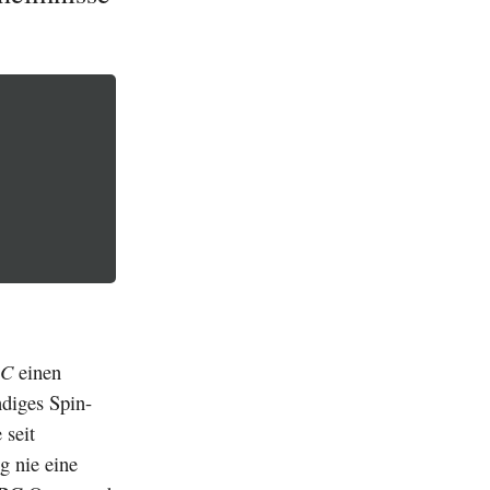
BC
einen
ndiges Spin-
 seit
g nie eine