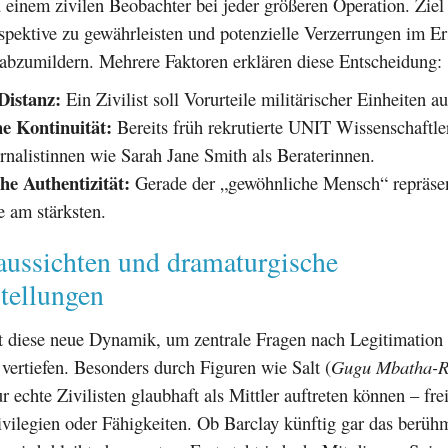
u einem zivilen Beobachter bei jeder größeren Operation. Ziel i
pektive zu gewährleisten und potenzielle Verzerrungen im Er
bzumildern. Mehrere Faktoren erklären diese Entscheidung:
Distanz:
Ein Zivilist soll Vorurteile militärischer Einheiten a
e Kontinuität:
Bereits früh rekrutierte UNIT Wissenschaftle
nalistinnen wie Sarah Jane Smith als Beraterinnen.
he Authentizität:
Gerade der „gewöhnliche Mensch“ repräsen
e am stärksten.
aussichten und dramaturgische
tellungen
zt diese neue Dynamik, um zentrale Fragen nach Legitimation
vertiefen. Besonders durch Figuren wie Salt (
Gugu Mbatha-
r echte Zivilisten glaubhaft als Mittler auftreten können – fre
ivilegien oder Fähigkeiten. Ob Barclay künftig gar das ber