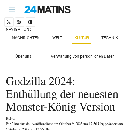
NAVIGATION
:
NACHRICHTEN
WELT
KULTUR
TECHNIK
Über uns
Verwaltung von persönlichen Daten
Godzilla 2024:
Enthüllung der neuesten
Monster-König Version
Kultur
Par
24matins.de
,
veröffentlicht am
Oktober 9, 2025
um 17:56 Uhr
, geändert am
Oktober 9, 2025 um 17:56 Uhr
.