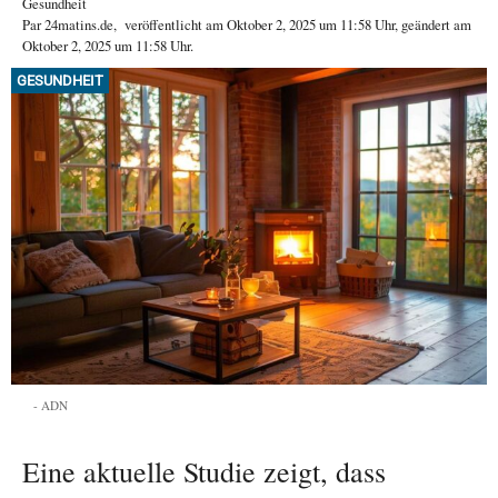
Gesundheit
Par
24matins.de
,
veröffentlicht am
Oktober 2, 2025
um 11:58 Uhr
, geändert am
Oktober 2, 2025 um 11:58 Uhr
.
GESUNDHEIT
ADN
Eine aktuelle Studie zeigt, dass