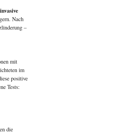
invasive
igern. Nach
zlinderung –
onen mit
ichteten im
iese positive
ne Tests:
en die