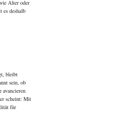
wie Alter oder
t es deshalb
t, bleibt
nnt sein, ob
e
avancieren
er scheint: Mit
ität für