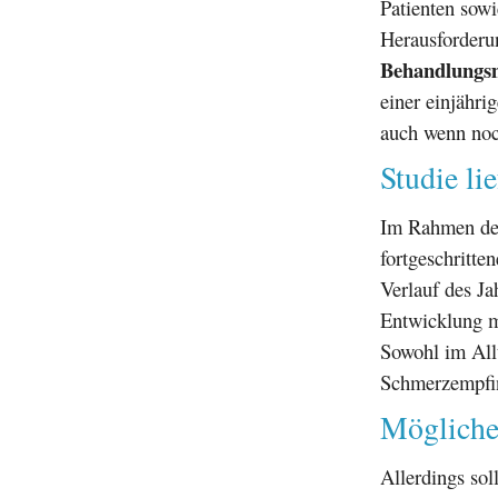
Patienten sow
Herausforderun
Behandlungs
einer einjähri
auch wenn noch
Studie li
Im Rahmen der
fortgeschritte
Verlauf des Ja
Entwicklung m
Sowohl im Allt
Schmerzempfin
Mögliche
Allerdings sol