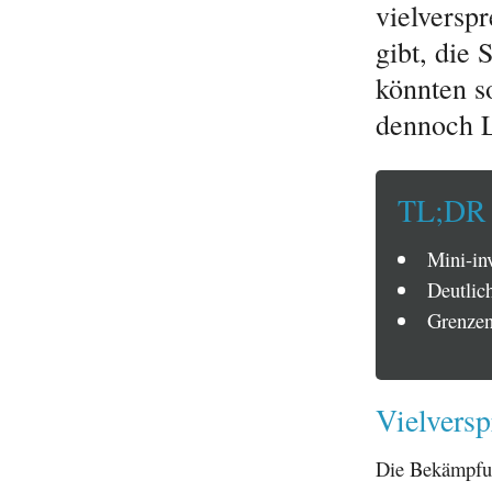
vielversp
gibt, die
könnten s
dennoch L
TL;DR
Mini-in
Deutlic
Grenzen
Vielvers
Die Bekämpf