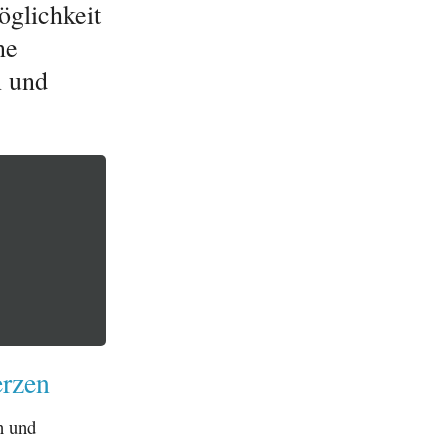
öglichkeit
ne
n und
erzen
n und