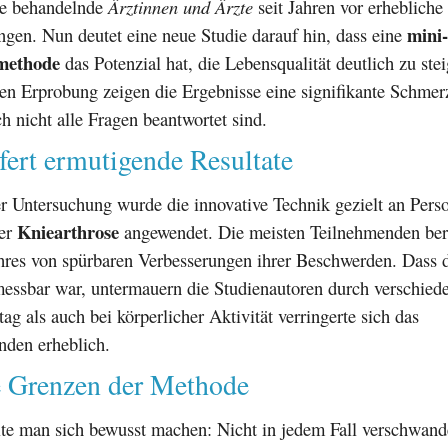
ie behandelnde
Ärztinnen und Ärzte
seit Jahren vor erhebliche
mini-
gen. Nun deutet eine neue Studie darauf hin, dass eine
methode
das Potenzial hat, die Lebensqualität deutlich zu ste
gen Erprobung zeigen die Ergebnisse eine signifikante Schmer
 nicht alle Fragen beantwortet sind.
efert ermutigende Resultate
 Untersuchung wurde die innovative Technik gezielt an Pers
Kniearthrose
ner
angewendet. Die meisten Teilnehmenden ber
hres von spürbaren Verbesserungen ihrer Beschwerden. Dass d
essbar war, untermauern die Studienautoren durch verschiede
ag als auch bei körperlicher Aktivität verringerte sich das
den erheblich.
 Grenzen der Methode
lte man sich bewusst machen: Nicht in jedem Fall verschwand