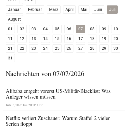
Januar
Februar
März
April
Mai
Juni
Juli
August
01
02
03
04
05
06
07
08
09
10
11
12
13
14
15
16
17
18
19
20
21
22
23
24
25
26
27
28
29
30
31
Nachrichten von 07/07/2026
Alibaba entgeht vorerst US-Militär-Blacklist: Was
Anleger wissen müssen
Juli 7, 2026 bis 20:05 Uhr
Netflix verliert Zuschauer: Warum Staffel 2 vieler
Serien floppt