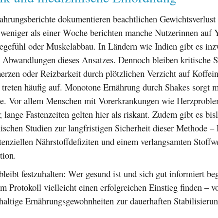
ahrungsberichte dokumentieren beachtlichen Gewichtsverlust 
weniger als einer Woche berichten manche Nutzerinnen auf 
gefühl oder Muskelabbau. In Ländern wie Indien gibt es in
e Abwandlungen dieses Ansatzes. Dennoch bleiben kritische 
rzen oder Reizbarkeit durch plötzlichen Verzicht auf Koffei
 treten häufig auf. Monotone Ernährung durch Shakes sorgt mi
e. Vor allem Menschen mit Vorerkrankungen wie Herzproble
n; lange Fastenzeiten gelten hier als riskant. Zudem gibt es bis
nischen Studien zur langfristigen Sicherheit dieser Methode –
enziellen Nährstoffdefiziten und einem verlangsamten Stoffw
tion.
leibt festzuhalten: Wer gesund ist und sich gut informiert begl
m Protokoll vielleicht einen erfolgreichen Einstieg finden – v
haltige Ernährungsgewohnheiten zur dauerhaften Stabilisieru