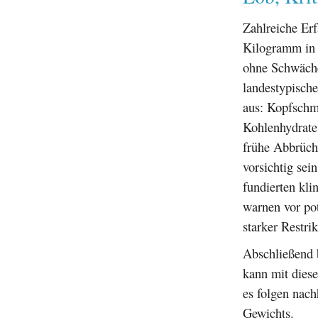
Zahlreiche Erf
Kilogramm in 
ohne Schwäche
landestypisch
aus: Kopfschme
Kohlenhydrate
frühe Abbrüch
vorsichtig sei
fundierten kli
warnen vor pot
starker Restrik
Abschließend b
kann mit diese
es folgen nach
Gewichts.