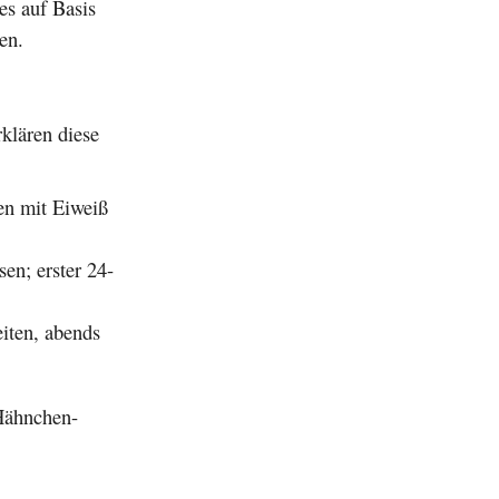
es auf Basis
en.
klären diese
sen mit Eiweiß
en; erster 24-
iten, abends
 Hähnchen-