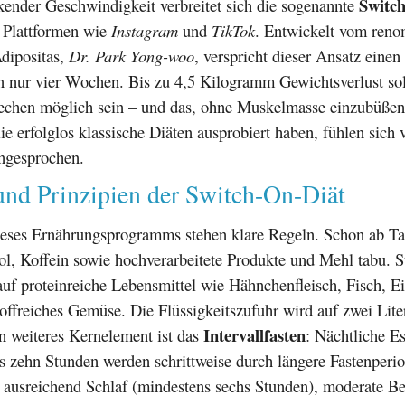
Switc
kender Geschwindigkeit verbreitet sich die sogenannte
 Plattformen wie
Instagram
und
TikTok
. Entwickelt vom ren
Adipositas,
Dr. Park Yong-woo
, verspricht dieser Ansatz eine
n nur vier Wochen. Bis zu 4,5 Kilogramm Gewichtsverlust sol
echen möglich sein – und das, ohne Muskelmasse einzubüßen
die erfolglos klassische Diäten ausprobiert haben, fühlen sich
ngesprochen.
und Prinzipien der Switch-On-Diät
eses Ernährungsprogramms stehen klare Regeln. Schon ab Tag
l, Koffein sowie hochverarbeitete Produkte und Mehl tabu. S
 auf proteinreiche Lebensmittel wie Hähnchenfleisch, Fisch, E
toffreiches Gemüse. Die Flüssigkeitszufuhr wird auf zwei Lit
Intervallfasten
n weiteres Kernelement ist das
: Nächtliche E
 zehn Stunden werden schrittweise durch längere Fastenperio
usreichend Schlaf (mindestens sechs Stunden), moderate B