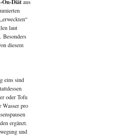
h-On-Diät
aus
ommierten
n „erweckten“
len laut
. Besonders
 von diesem
 eins sind
tattdessen
ier oder Tofu
er Wasser pro
ssenspausen
den ergänzt.
ewegung und