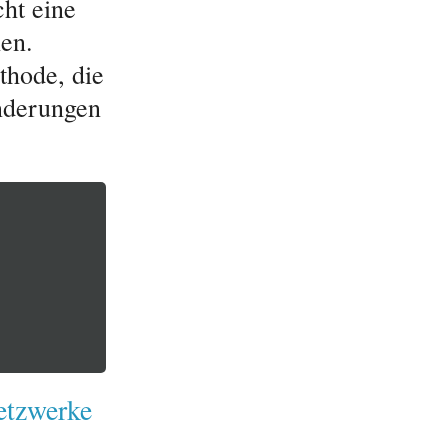
ht eine
en.
thode, die
änderungen
etzwerke