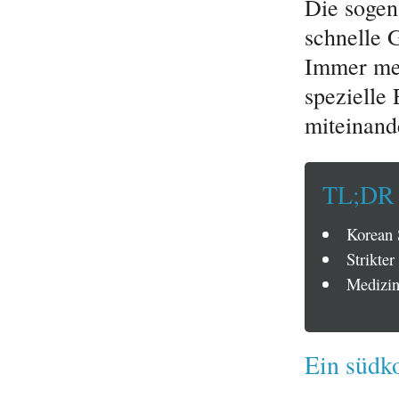
Die sogen
schnelle 
Immer meh
spezielle
miteinand
TL;DR
Korean 
Strikter
Medizin
Ein südko