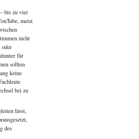
– bis zu vier
YouTube, meist
zwischen
Stimmen nicht
n oder
tunter für
men sollten
lang keine
 Fachleute
echsel bei zu
eiten lässt,
orausgesetzt,
ng des