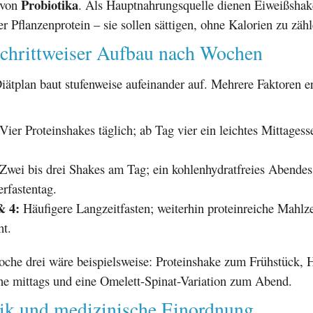
Probiotika
 von
. Als Hauptnahrungsquelle dienen Eiweißshak
 Pflanzenprotein – sie sollen sättigen, ohne Kalorien zu zähl
Schrittweiser Aufbau nach Wochen
ätplan baut stufenweise aufeinander auf. Mehrere Faktoren er
Vier Proteinshakes täglich; ab Tag vier ein leichtes Mittages
Zwei bis drei Shakes am Tag; ein kohlenhydratfreies Abendess
rfastentag.
& 4:
Häufigere Langzeitfasten; weiterhin proteinreiche Mahlze
ht.
oche drei wäre beispielsweise: Proteinshake zum Frühstück,
ne mittags und eine Omelett-Spinat-Variation zum Abend.
tik und medizinische Einordnung