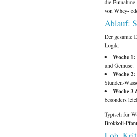
die Einnahme
von Whey- oder
Ablauf: 
Der gesamte Di
Logik:
Woche 1:
und Gemüse.
Woche 2:
Stunden-Wasse
Woche 3 
besonders leic
Typisch für W
Brokkoli-Pfan
Lob, Kri