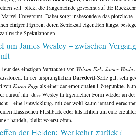
einen soll, blickt die Fangemeinde gespannt auf die Rückkehr
 Marvel-Universum. Dabei sorgt insbesondere das plötzliche
en einiger Figuren, deren Schicksal eigentlich längst besiegel
zahlreiche Spekulationen.
el um James Wesley – zwischen Vergang
nft
Figur des einstigen Vertrauten von
Wilson Fisk
,
James Wesley
Daredevil
kussionen. In der ursprünglichen
-Serie galt sein g
nd von
Karen Page
als einer der emotionalen Höhepunkte. Nun
ler darauf hin, dass Wesley in irgendeiner Form wieder an der
ucht – eine Entwicklung, mit der wohl kaum jemand gerechnet
einen klassischen Flashback oder tatsächlich um eine erzähle
g“ handelt, bleibt vorerst offen.
effen der Helden: Wer kehrt zurück?