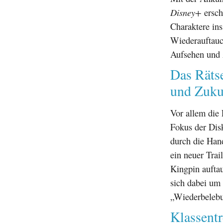
Disney+
ersch
Charaktere ins
Wiederauftauch
Aufsehen und 
Das Räts
und Zuku
Vor allem die 
Fokus der Dis
durch die Ha
ein neuer Trai
Kingpin aufta
sich dabei um 
„Wiederbelebun
Klassentr