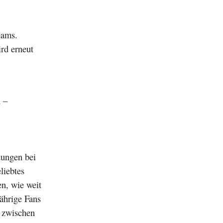
eams.
rd erneut
 –
dungen bei
liebtes
en, wie weit
ährige Fans
n zwischen