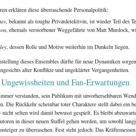
en erklären diese überraschende Personalpolitik:
nes
, bekannt als toughe Privatdetektivin, ist wieder Teil des T
son
, ehemals verstorbener Weggefährte von Matt Murdock, wi
ley
, dessen Rolle und Motive weiterhin im Dunkeln liegen.
tellung dieses Ensembles dürfte für neue Dynamiken sorgen
ngesichts alter Konflikte und ungeklärter Vergangenheiten.
e Ungewissheiten und Fan-Erwartungen
 immer verstanden, sein Publikum mit unvorhersehbaren Wen
n. Die Rückkehr scheinbar toter Charaktere stellt dabei ein be
 – nicht selten wird damit bewusst gespielt. Es bleibt abzuwart
toren in dieser neuen Staffel gehen werden, um sowohl langj
nsteiger zu überraschen. Fest steht jedoch: Das Kräftemesse