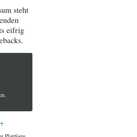
sum steht
menden
s eifrig
ebacks.
en.
y+
er Plattform