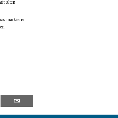
it alten
mos markieren
den