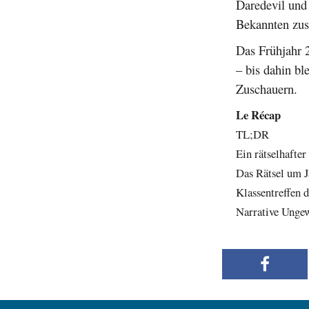
Daredevil und
Bekannten zusä
Das Frühjahr 
– bis dahin bl
Zuschauern.
Le Récap
TL;DR
Ein rätselhafter
Das Rätsel um 
Klassentreffen 
Narrative Unge