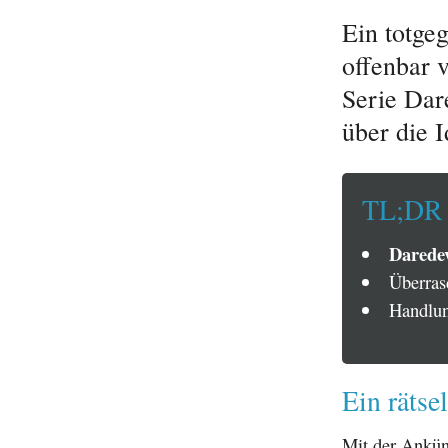
Ein totge
offenbar 
Serie Dare
über die 
TL;DR
Daredev
Überras
Handlun
Ein rätse
Mit der Ankü