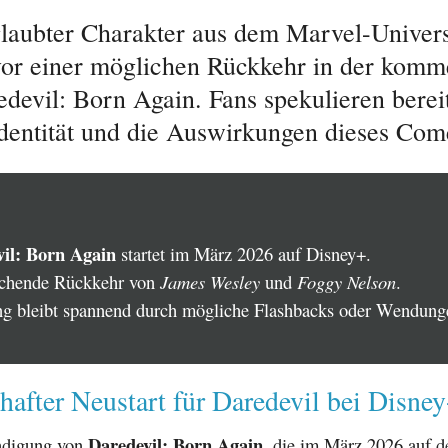
glaubter Charakter aus dem Marvel-Univer
vor einer möglichen Rückkehr in der kom
devil: Born Again. Fans spekulieren bereit
Identität und die Auswirkungen dieses Com
il: Born Again
startet im März 2026 auf Disney+.
chende Rückkehr von
James Wesley
und
Foggy Nelson
.
g bleibt spannend durch mögliche Flashbacks oder Wendung
lhafter Neustart für Daredevil bei Disne
Daredevil: Born Again
ndigung von
, die im März 2026 auf d