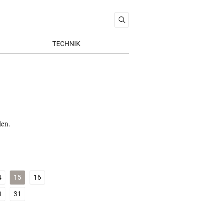
TECHNIK
len.
4
15
16
0
31