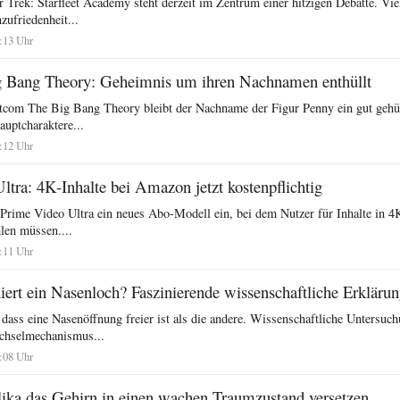
r Trek: Starfleet Academy steht derzeit im Zentrum einer hitzigen Debatte. Vi
zufriedenheit...
:13 Uhr
g Bang Theory: Geheimnis um ihren Nachnamen enthüllt
Sitcom The Big Bang Theory bleibt der Nachname der Figur Penny ein gut gehü
uptcharaktere...
:12 Uhr
tra: 4K-Inhalte bei Amazon jetzt kostenpflichtig
Prime Video Ultra ein neues Abo-Modell ein, bei dem Nutzer für Inhalte in 4K
len müssen....
:11 Uhr
rt ein Nasenloch? Faszinierende wissenschaftliche Erkläru
dass eine Nasenöffnung freier ist als die andere. Wissenschaftliche Untersuc
echselmechanismus...
:08 Uhr
ika das Gehirn in einen wachen Traumzustand versetzen