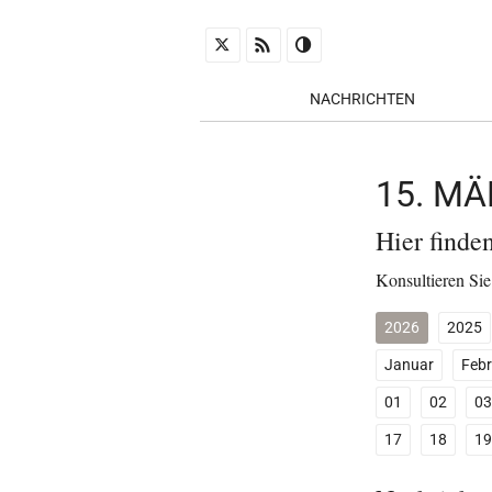
NACHRICHTEN
15. M
Hier finde
Konsultieren Sie
2026
2025
Januar
Febr
01
02
03
17
18
19