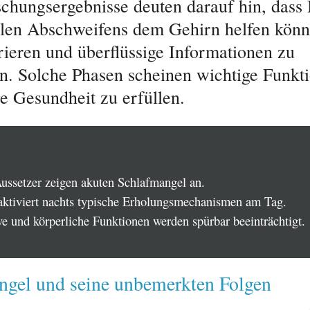
chungsergebnisse deuten darauf hin, das
len Abschweifens dem Gehirn helfen könnt
rieren und überflüssige Informationen zu
en. Solche Phasen scheinen wichtige Funkt
ge Gesundheit zu erfüllen.
ussetzer zeigen akuten Schlafmangel an.
aktiviert nachts typische Erholungsmechanismen am Tag.
ve und körperliche Funktionen werden spürbar beeinträchtigt.
ngel und seine unbemerkten Folgen