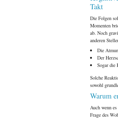
Takt
Die Folgen sol
Momenten bric
ab. Noch grav
anderen Stell
Die Atmung
Der Herzsc
Sogar die 
Solche Reaktio
sowohl grundle
Warum erh
Auch wenn es f
Frage des Woh