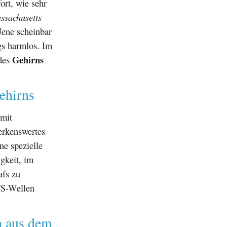
ort, wie sehr
ssachusetts
ene scheinbar
gs harmlos. Im
Gehirns
 des
ehirns
 mit
erkenswertes
e spezielle
gkeit, im
afs zu
CS-Wellen
n aus dem