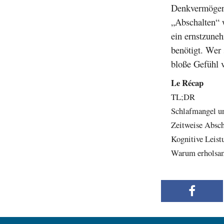
Denkvermögen 
„Abschalten“ 
ein ernstzune
benötigt. Wer 
bloße Gefühl 
Le Récap
TL;DR
Schlafmangel u
Zeitweise Absch
Kognitive Leist
Warum erholsame