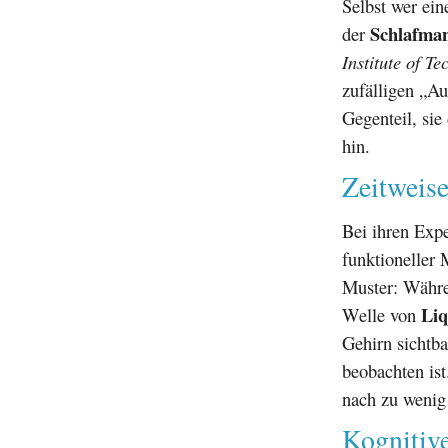
Selbst wer ein
Schlafman
der
Institute of T
zufälligen „Au
Gegenteil, si
hin.
Zeitweis
Bei ihren Exp
funktioneller
Muster: Währe
Liq
Welle von
Gehirn sichtba
beobachten ist
nach zu wenig
Kognitiv