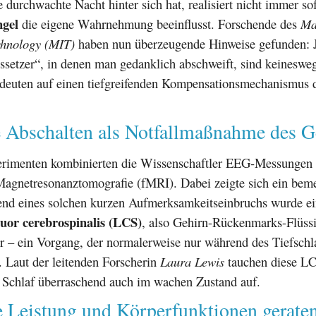
e durchwachte Nacht hinter sich hat, realisiert nicht immer sof
gel
die eigene Wahrnehmung beeinflusst. Forschende des
Ma
echnology (MIT)
haben nun überzeugende Hinweise gefunden: J
ssetzer“, in denen man gedanklich abschweift, sind keineswe
e deuten auf einen tiefgreifenden Kompensationsmechanismus
e Abschalten als Notfallmaßnahme des G
erimenten kombinierten die Wissenschaftler EEG-Messungen
 Magnetresonanztomografie (fMRI). Dabei zeigte sich ein bem
nd eines solchen kurzen Aufmerksamkeitseinbruchs wurde ein
uor cerebrospinalis (LCS)
, also Gehirn-Rückenmarks-Flüssi
r – ein Vorgang, der normalerweise nur während des Tiefschl
. Laut der leitenden Forscherin
Laura Lewis
tauchen diese L
 Schlaf überraschend auch im wachen Zustand auf.
e Leistung und Körperfunktionen gerate