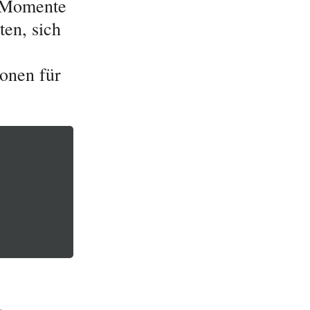
s Momente
en, sich
ionen für