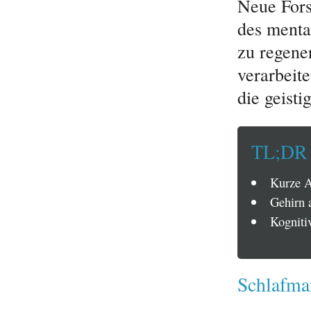
Neue Fors
des menta
zu regene
verarbeit
die geisti
TL;DR
Kurze A
Gehirn 
Kogniti
Schlafma