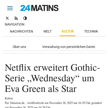
NAVIGATION
:
NACHRICHTEN
WELT
KULTUR
TECHNIK
Über uns
Verwaltung von persönlichen Daten
Netflix erweitert Gothic-
Serie „Wednesday“ um
Eva Green als Star
Kultur
Par
24matins.de
,
veröffentlicht am
November 26, 2025
um 16:29 Uhr
, geändert
am November 26, 2025 um 16:29 Uhr
.