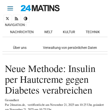
NAVIGATION
:
NACHRICHTEN
WELT
KULTUR
TECHNIK
Über uns
Verwaltung von persönlichen Daten
Neue Methode: Insulin
per Hautcreme gegen
Diabetes verabreichen
Gesundheit
Par
24matins.de
,
veröffentlicht am
November 21, 2025
um 10:25 Uhr
, geändert
am November 21, 2025 um 10:25 Uhr
.