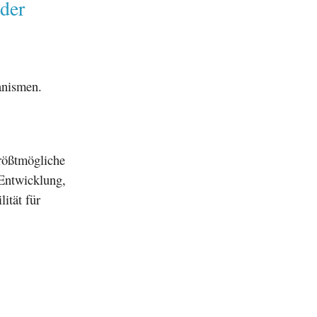
der
anismen.
rößtmögliche
 Entwicklung,
ität für