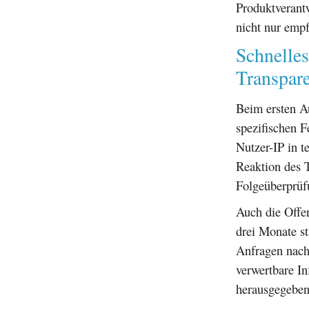
Produktverantw
nicht nur empf
Schnelle
Transpar
Beim ersten Au
spezifischen F
Nutzer-IP in t
Reaktion des 
Folgeüberprüf
Auch die Offen
drei Monate st
Anfragen nach
verwertbare In
herausgegeben