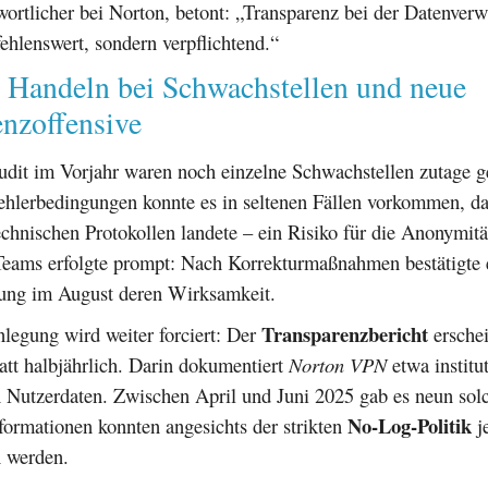
ortlicher bei Norton, betont: „Transparenz bei der Datenverw
ehlenswert, sondern verpflichtend.“
s Handeln bei Schwachstellen und neue
enzoffensive
dit im Vorjahr waren noch einzelne Schwachstellen zutage ge
ehlerbedingungen konnte es in seltenen Fällen vorkommen, da
echnischen Protokollen landete – ein Risiko für die Anonymitä
Teams erfolgte prompt: Nach Korrekturmaßnahmen bestätigte 
ung im August deren Wirksamkeit.
Transparenzbericht
legung wird weiter forciert: Der
erschei
att halbjährlich. Darin dokumentiert
Norton VPN
etwa institut
 Nutzerdaten. Zwischen April und Juni 2025 gab es neun solc
No-Log-Politik
formationen konnten angesichts der strikten
j
 werden.