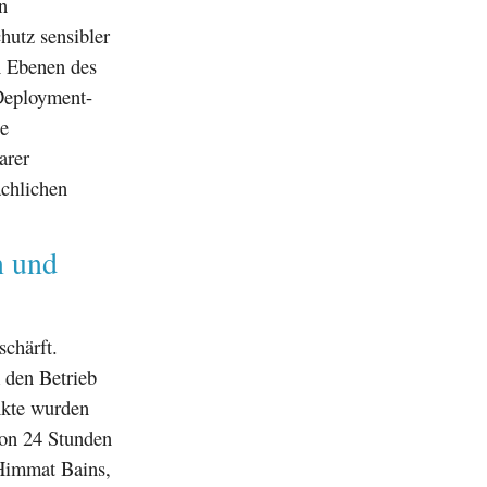
n
utz sensibler
n Ebenen des
 Deployment-
ie
arer
ächlichen
n und
schärft.
 den Betrieb
nkte wurden
von 24 Stunden
 Himmat Bains,