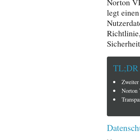
Norton V
legt eine
Nutzerdat
Richtlini
Sicherhei
TL;DR
Zweiter
Norton 
Transpar
Datenschu