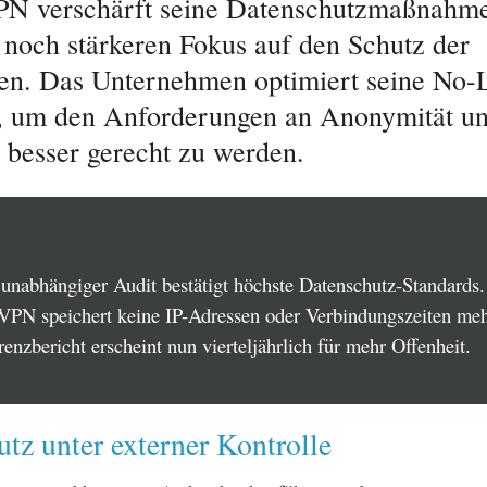
PN verschärft seine Datenschutzmaßnahm
n noch stärkeren Fokus auf den Schutz der
en. Das Unternehmen optimiert seine No-
e, um den Anforderungen an Anonymität u
t besser gerecht zu werden.
 unabhängiger Audit bestätigt höchste Datenschutz-Standards.
VPN speichert keine IP-Adressen oder Verbindungszeiten meh
enzbericht erscheint nun vierteljährlich für mehr Offenheit.
tz unter externer Kontrolle