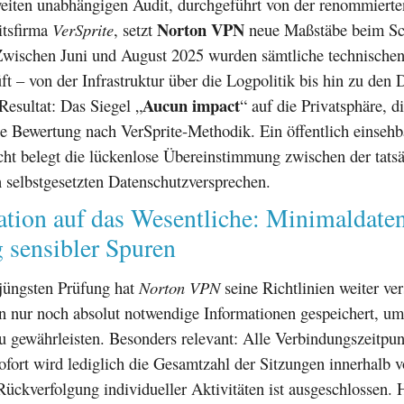
eiten unabhängigen Audit, durchgeführt von der renommierte
Norton VPN
itsfirma
VerSprite
, setzt
neue Maßstäbe beim Sch
Zwischen Juni und August 2025 wurden sämtliche technische
ft – von der Infrastruktur über die Logpolitik bis hin zu den
Aucun impact
Resultat: Das Siegel „
“ auf die Privatsphäre, d
e Bewertung nach VerSprite-Methodik. Ein öffentlich einsehb
cht belegt die lückenlose Übereinstimmung zwischen der tats
 selbstgesetzten Datenschutzversprechen.
ation auf das Wesentliche: Minimaldate
 sensibler Spuren
 jüngsten Prüfung hat
Norton VPN
seine Richtlinien weiter ver
n nur noch absolut notwendige Informationen gespeichert, um
u gewährleisten. Besonders relevant: Alle Verbindungszeitpu
ofort wird lediglich die Gesamtzahl der Sitzungen innerhalb 
 Rückverfolgung individueller Aktivitäten ist ausgeschlossen.