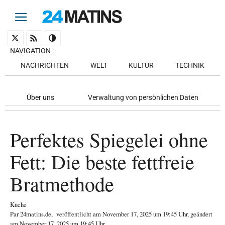
NAVIGATION
:
NACHRICHTEN
WELT
KULTUR
TECHNIK
Über uns
Verwaltung von persönlichen Daten
Perfektes Spiegelei ohne
Fett: Die beste fettfreie
Bratmethode
Küche
Par
24matins.de
,
veröffentlicht am
November 17, 2025
um 19:45 Uhr
, geändert
am November 17, 2025 um 19:45 Uhr
.