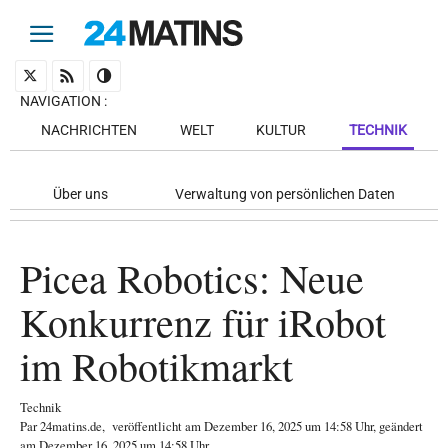
NAVIGATION
:
NACHRICHTEN
WELT
KULTUR
TECHNIK
Über uns
Verwaltung von persönlichen Daten
Picea Robotics: Neue
Konkurrenz für iRobot
im Robotikmarkt
Technik
Par
24matins.de
,
veröffentlicht am
Dezember 16, 2025
um 14:58 Uhr
, geändert
am Dezember 16, 2025 um 14:58 Uhr
.