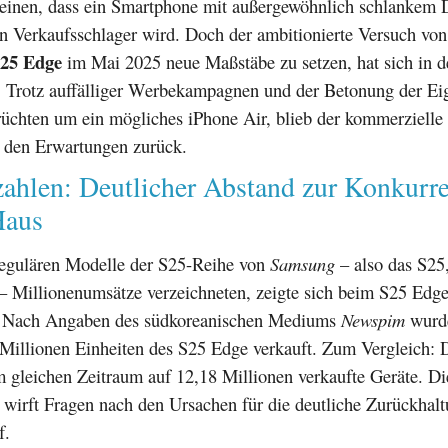
inen, dass ein Smartphone mit außergewöhnlich schlankem 
in Verkaufsschlager wird. Doch der ambitionierte Versuch vo
S25 Edge
im Mai 2025 neue Maßstäbe zu setzen, hat sich in de
t. Trotz auffälliger Werbekampagnen und der Betonung der Ei
üchten um ein mögliches iPhone Air, blieb der kommerzielle 
r den Erwartungen zurück.
zahlen: Deutlicher Abstand zur Konkurr
Haus
egulären Modelle der S25-Reihe von
Samsung
– also das S25
– Millionenumsätze verzeichneten, zeigte sich beim S25 Edge
. Nach Angaben des südkoreanischen Mediums
Newspim
wurde
 Millionen Einheiten des S25 Edge verkauft. Zum Vergleich: 
 gleichen Zeitraum auf 12,18 Millionen verkaufte Geräte. Di
 wirft Fragen nach den Ursachen für die deutliche Zurückhalt
f.