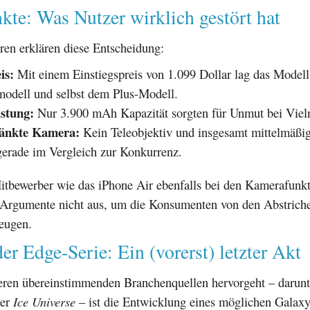
kte: Was Nutzer wirklich gestört hat
ren erklären diese Entscheidung:
is:
Mit einem Einstiegspreis von 1.099 Dollar lag das Modell
odell und selbst dem Plus-Modell.
istung:
Nur 3.900 mAh Kapazität sorgten für Unmut bei Vieln
änkte Kamera:
Kein Teleobjektiv und insgesamt mittelmäßi
gerade im Vergleich zur Konkurrenz.
itbewerber wie das iPhone Air ebenfalls bei den Kamerafunkt
e Argumente nicht aus, um die Konsumenten von den Abstric
eugen.
er Edge-Serie: Ein (vorerst) letzter Akt
ren übereinstimmenden Branchenquellen hervorgeht – darunt
ker
Ice Universe
– ist die Entwicklung eines möglichen Galax