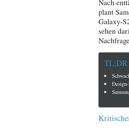
Nach entt
plant Sam
Galaxy-S2
sehen dar
Nachfrage
TL;DR
Schwach
Design-
Samsung
Kritische