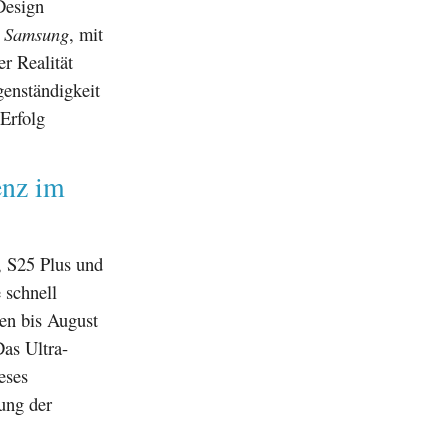
Design
n
Samsung
, mit
r Realität
genständigkeit
Erfolg
enz im
, S25 Plus und
 schnell
n bis August
Das Ultra-
eses
ung der