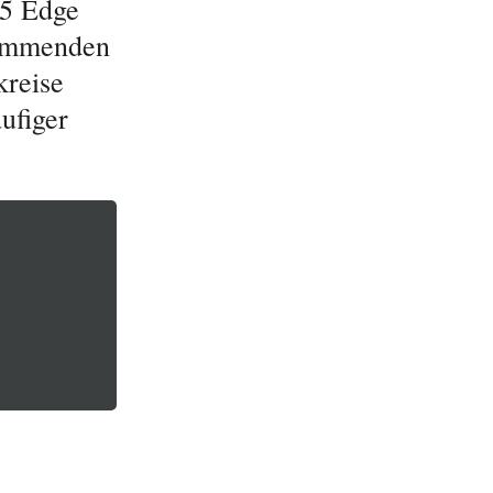
25 Edge
kommenden
kreise
ufiger