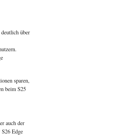
 deutlich über
utzern.
ge
ionen sparen,
hen beim S25
er auch der
y S26 Edge