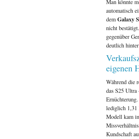
Man könnte me
automatisch e
Galaxy 
dem
nicht bestätig
gegenüber Ger
deutlich hinte
Verkaufs
eigenen 
Während die r
das S25 Ultra 
Ernüchterung
lediglich 1,31
Modell kam im
Missverhältnis
Kundschaft au