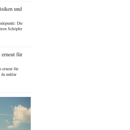
isiken und
ndepunkt: Die
hren Schöpfer
erneut für
 erneut für
 da unklar