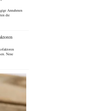
ängige Annahmen
ten die
aktoren
kofaktoren
sen. Neue