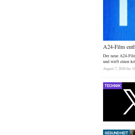
A24-Film enthü
Der neue A24-Film
und wirft einen kri
August 7, 2026 bis 1
TECHNIK
GESUNDHEIT