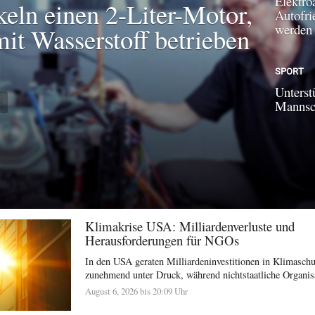
Elektroa
keln einen 2-Liter-Motor,
Autofri
werden
mit Wasserstoff betrieben
SPORT
Unterst
N
Mannsch
Klimakrise USA: Milliardenverluste und
Herausforderungen für NGOs
In den USA geraten Milliardeninvestitionen in Klimasc
zunehmend unter Druck, während nichtstaatliche Organisat
August 6, 2026 bis 20:09 Uhr