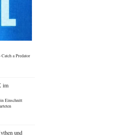
 Catch a Predator
X im
in Einschnitt
arteten
Mythen und