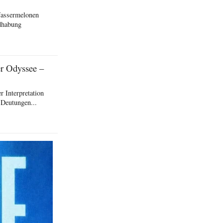
Wassermelonen
ndhabung
er Odyssee –
 Interpretation
 Deutungen...