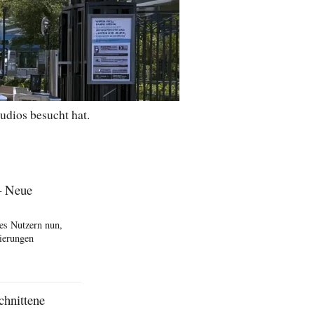
udios besucht hat.
– Neue
es Nutzern nun,
ierungen
chnittene