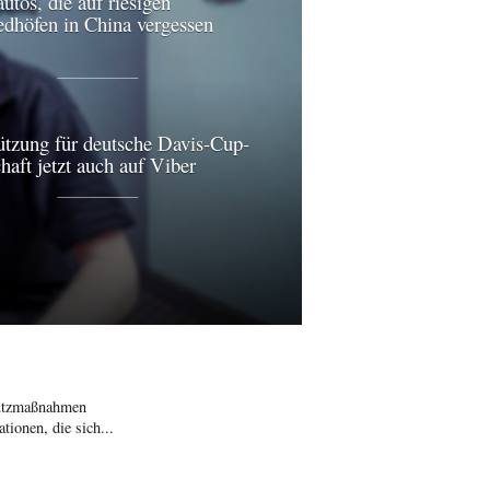
utos, die auf riesigen
edhöfen in China vergessen
ützung für deutsche Davis-Cup-
aft jetzt auch auf Viber
hutzmaßnahmen
ionen, die sich...