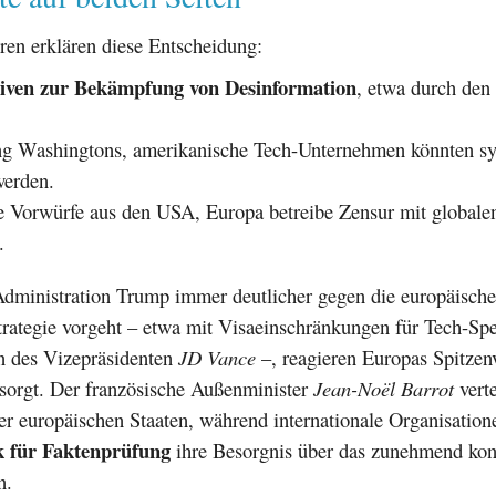
ren erklären diese Entscheidung:
tiven zur Bekämpfung von Desinformation
, etwa durch den 
ng Washingtons, amerikanische Tech-Unternehmen könnten sy
werden.
 Vorwürfe aus den USA, Europa betreibe Zensur mit globale
.
dministration Trump immer deutlicher gegen die europäische
rategie vorgeht – etwa mit Visaeinschränkungen für Tech-Spe
n des Vizepräsidenten
JD Vance
–, reagieren Europas Spitzenv
orgt. Der französische Außenminister
Jean-Noël Barrot
verte
er europäischen Staaten, während internationale Organisation
k für Faktenprüfung
ihre Besorgnis über das zunehmend kon
n.