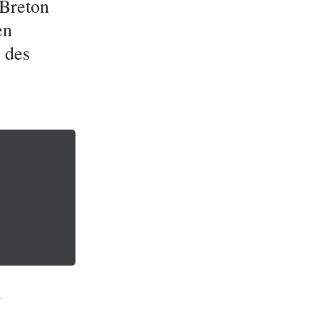
Breton
en
 des
n