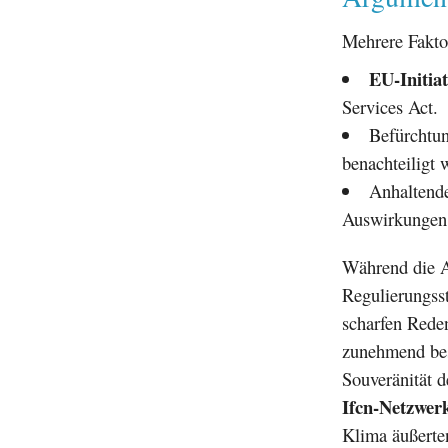
Mehrere Fakto
EU-Initia
Services Act.
Befürchtu
benachteiligt 
Anhaltende
Auswirkungen
Während die A
Regulierungsst
scharfen Rede
zunehmend bes
Souveränität d
Ifcn-Netzwer
Klima äußerte