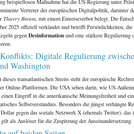
lang beispiellosen Maßnahme hat die US-Regierung unter Präs
minente Vertreter der europäischen Digitalpolitik, darunter 
ar
Thierry Breton
, mit einem Einreiseverbot belegt. Die Ents
r 2025 offiziell verkündet und betrifft Persönlichkeiten, die
Desinformation
 Regeln gegen
und eine stärkere Regulierung d
ieren.
Konflikts: Digitale Regulierung zwisch
und Washington
 dieses transatlantischen Streits steht der europäische Recht
ßer Online-Plattformen. Die USA sehen darin, wie US-Außen
 einen Eingriff in die amerikanische Meinungsfreiheit und e
atisches Selbstverständnis. Besonders die jüngst verhängte Re
Dollar gegen das soziale Netzwerk X (ehemals Twitter), das 
, gilt als Auslöser für die Zuspitzung der Auseinandersetzung.
e auf beiden Seiten