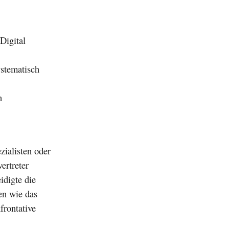
Digital
stematisch
n
zialisten oder
ertreter
idigte die
en wie das
frontative