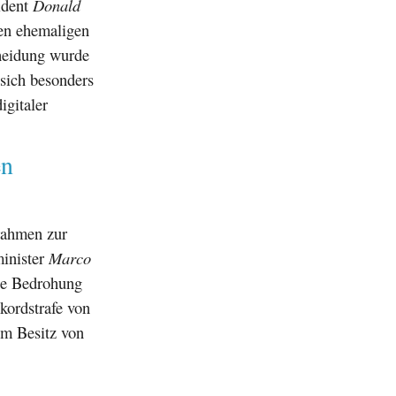
ident
Donald
den ehemaligen
cheidung wurde
 sich besonders
igitaler
en
srahmen zur
minister
Marco
ine Bedrohung
kordstrafe von
im Besitz von