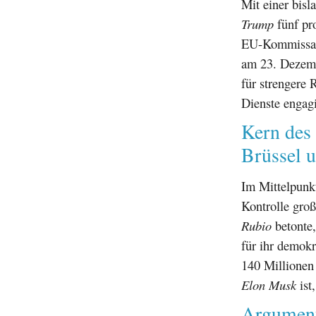
Mit einer bis
Trump
fünf pro
EU-Kommiss
am 23. Dezembe
für strengere
Dienste engag
Kern des 
Brüssel 
Im Mittelpunkt
Kontrolle gro
Rubio
betonte,
für ihr demokr
140 Millionen 
Elon Musk
ist
Argument