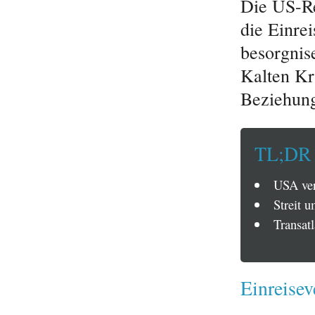
Die US-R
die Einre
besorgnis
Kalten Kri
Beziehung
TL;DR
USA ver
Streit 
Transat
Einreisev