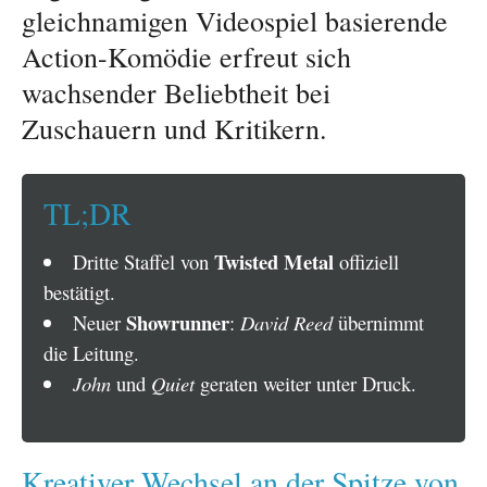
gleichnamigen Videospiel basierende
Action-Komödie erfreut sich
wachsender Beliebtheit bei
Zuschauern und Kritikern.
TL;DR
Twisted Metal
Dritte Staffel von
offiziell
bestätigt.
Showrunner
Neuer
:
David Reed
übernimmt
die Leitung.
John
und
Quiet
geraten weiter unter Druck.
Kreativer Wechsel an der Spitze von