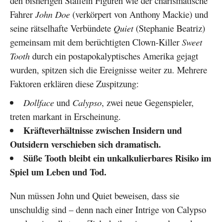
den bisherigen Staffeln Figuren wie der charismatische
Fahrer
John Doe
(verkörpert von Anthony Mackie) und
seine rätselhafte Verbündete
Quiet
(Stephanie Beatriz)
gemeinsam mit dem berüchtigten Clown-Killer
Sweet
Tooth
durch ein postapokalyptisches Amerika gejagt
wurden, spitzen sich die Ereignisse weiter zu. Mehrere
Faktoren erklären diese Zuspitzung:
Dollface
und
Calypso
, zwei neue Gegenspieler,
treten markant in Erscheinung.
Kräfteverhältnisse zwischen Insidern und
Outsidern verschieben sich dramatisch.
Süße Tooth bleibt ein unkalkulierbares Risiko im
Spiel um Leben und Tod.
Nun müssen John und Quiet beweisen, dass sie
unschuldig sind – denn nach einer Intrige von Calypso