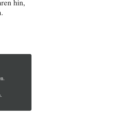
ren hin,
n.
e
en.
.