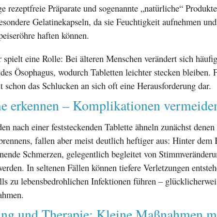
ge rezeptfreie Präparate und sogenannte „natürliche“ Produkt
besondere Gelatinekapseln, da sie Feuchtigkeit aufnehmen und
eiseröhre haften können.
 spielt eine Rolle: Bei älteren Menschen verändert sich häufig
des Ösophagus, wodurch Tabletten leichter stecken bleiben. 
t schon das Schlucken an sich oft eine Herausforderung dar.
 erkennen – Komplikationen vermeide
en nach einer feststeckenden Tablette ähneln zunächst denen 
rennens, fallen aber meist deutlich heftiger aus: Hinter dem 
nnende Schmerzen, gelegentlich begleitet von Stimmveränder
rden. In seltenen Fällen können tiefere Verletzungen entste
ls zu lebensbedrohlichen Infektionen führen – glücklicherwei
nahmen.
ng und Therapie: Kleine Maßnahmen mi