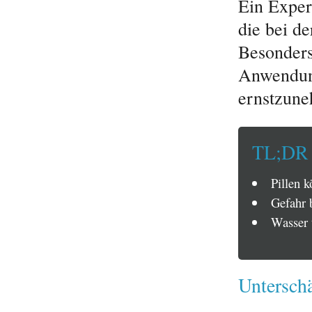
Ein Exper
die bei d
Besonders
Anwendung
ernstzune
TL;DR
Pillen 
Gefahr 
Wasser 
Unterschä