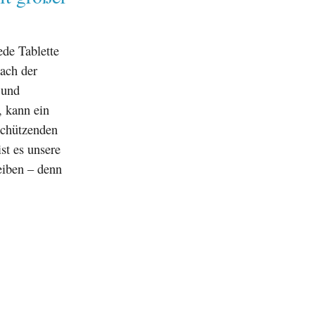
ede Tablette
ach der
 und
, kann ein
schützenden
st es unsere
eiben – denn