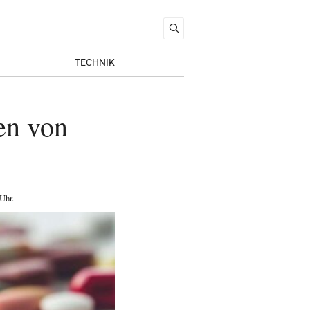
TECHNIK
en von
 Uhr
.