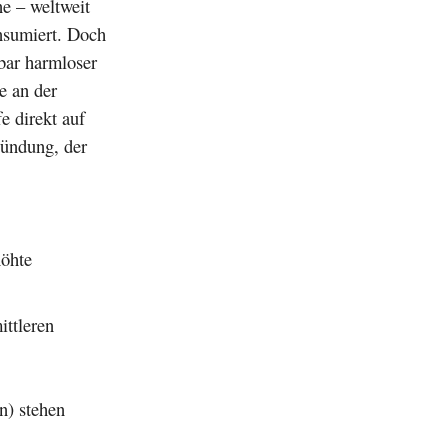
ne – weltweit
sumiert. Doch
nbar harmloser
e an der
e direkt auf
zündung, der
höhte
ittleren
n) stehen