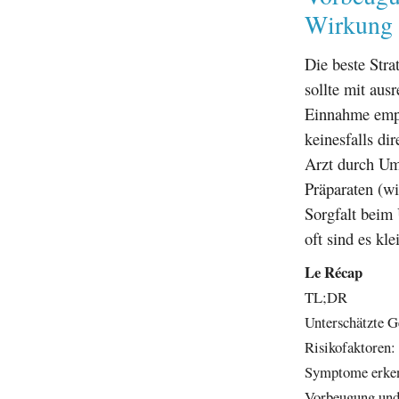
Wirkung
Die beste Str
sollte mit au
Einnahme empfi
keinesfalls di
Arzt durch Um
Präparaten (wi
Sorgfalt beim 
oft sind es kl
Le Récap
TL;DR
Unterschätzte G
Risikofaktoren:
Symptome erken
Vorbeugung und