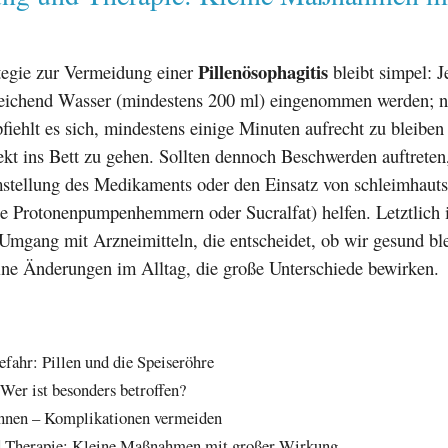
Pillenösophagitis
ategie zur Vermeidung einer
bleibt simpel: J
sreichend Wasser (mindestens 200 ml) eingenommen werden; n
ehlt es sich, mindestens einige Minuten aufrecht zu bleiben
rekt ins Bett zu gehen. Sollten dennoch Beschwerden auftreten
stellung des Medikaments oder den Einsatz von schleimhaut
e Protonenpumpenhemmern oder Sucralfat) helfen. Letztlich i
Umgang mit Arzneimitteln, die entscheidet, ob wir gesund bl
eine Änderungen im Alltag, die große Unterschiede bewirken.
efahr: Pillen und die Speiseröhre
 Wer ist besonders betroffen?
nen – Komplikationen vermeiden
 Therapie: Kleine Maßnahmen mit großer Wirkung