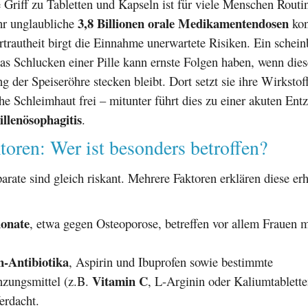
e Griff zu Tabletten und Kapseln ist für viele Menschen Routi
3,8 Billionen orale Medikamentendosen
hr unglaubliche
kon
ertrautheit birgt die Einnahme unerwartete Risiken. Ein schei
s Schlucken einer Pille kann ernste Folgen haben, wenn dies
g der Speiseröhre stecken bleibt. Dort setzt sie ihre Wirkstoff
he Schleimhaut frei – mitunter führt dies zu einer akuten Ent
illenösophagitis
.
toren: Wer ist besonders betroffen?
parate sind gleich riskant. Mehrere Faktoren erklären diese er
onate
, etwa gegen Osteoporose, betreffen vor allem Frauen m
n-Antibiotika
, Aspirin und Ibuprofen sowie bestimmte
Vitamin C
zungsmittel (z.B.
, L-Arginin oder Kaliumtablette
erdacht.