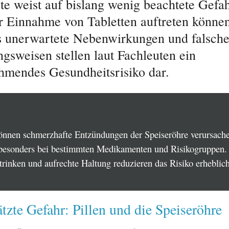
te weist auf bislang wenig beachtete Gefah
er Einnahme von Tabletten auftreten könne
 unerwartete Nebenwirkungen und falsch
sweisen stellen laut Fachleuten ein
hmendes Gesundheitsrisiko dar.
können schmerzhafte Entzündungen der Speiseröhre verursach
besonders bei bestimmten Medikamenten und Risikogruppen.
trinken und aufrechte Haltung reduzieren das Risiko erheblich
tzte Gefahr: Pillen und die Speiseröhre