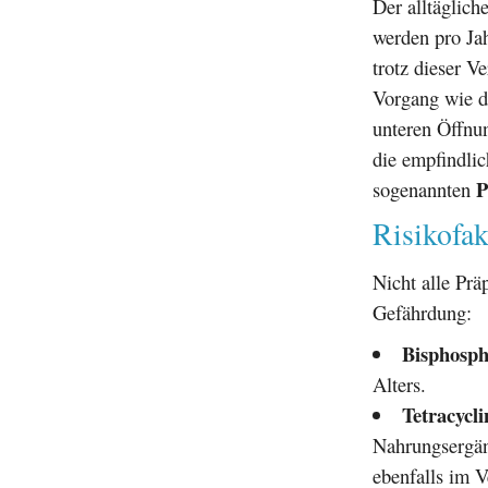
Der alltäglich
werden pro Ja
trotz dieser V
Vorgang wie da
unteren Öffnun
die empfindlic
P
sogenannten
Risikofak
Nicht alle Prä
Gefährdung:
Bisphosph
Alters.
Tetracycli
Nahrungsergän
ebenfalls im V