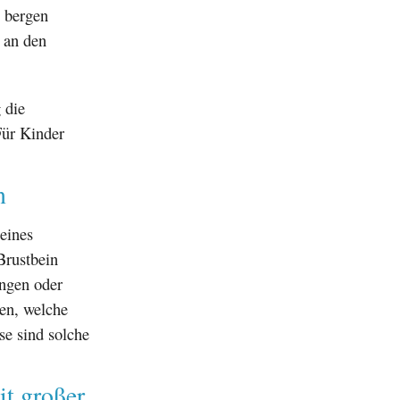
e bergen
 an den
 die
Für Kinder
n
eines
Brustbein
ungen oder
hen, welche
se sind solche
t großer