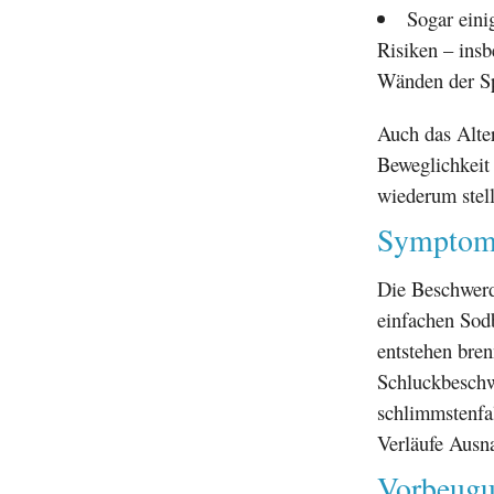
Sogar eini
Risiken – ins
Wänden der Sp
Auch das Alter
Beweglichkeit 
wiederum stell
Symptome
Die Beschwerd
einfachen Sodb
entstehen bre
Schluckbeschwe
schlimmstenfal
Verläufe Aus
Vorbeugu