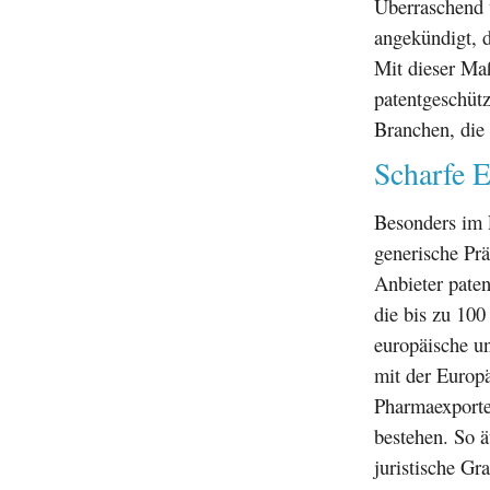
Überraschend 
angekündigt, d
Mit dieser Ma
patentgeschüt
Branchen, die 
Scharfe E
Besonders im 
generische Pr
Anbieter paten
die bis zu 100
europäische u
mit der Europä
Pharmaexporte
bestehen. So 
juristische Gr