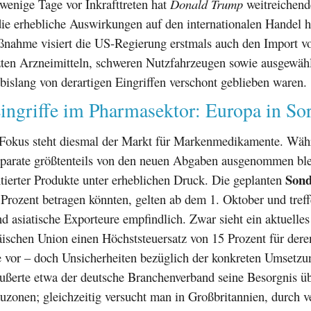
wenige Tage vor Inkrafttreten hat
Donald Trump
weitreichen
ie erhebliche Auswirkungen auf den internationalen Handel h
ßnahme visiert die US-Regierung erstmals auch den Import v
zten Arzneimitteln, schweren Nutzfahrzeugen sowie ausgewäh
bislang von derartigen Eingriffen verschont geblieben waren.
ingriffe im Pharmasektor: Europa in So
Fokus steht diesmal der Markt für Markenmedikamente. Wäh
äparate größtenteils von den neuen Abgaben ausgenommen ble
Sond
tierter Produkte unter erheblichen Druck. Die geplanten
 Prozent betragen könnten, gelten ab dem 1. Oktober und tref
nd asiatische Exporteure empfindlich. Zwar sieht ein aktuel
ischen Union einen Höchststeuersatz von 15 Prozent für dere
 vor – doch Unsicherheiten bezüglich der konkreten Umsetzu
äußerte etwa der deutsche Branchenverband seine Besorgnis ü
auzonen; gleichzeitig versucht man in Großbritannien, durch v