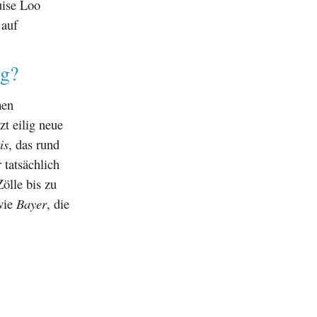
uise Loo
 auf
eg?
men
t eilig neue
is
, das rund
 tatsächlich
ölle bis zu
 wie
Bayer
, die