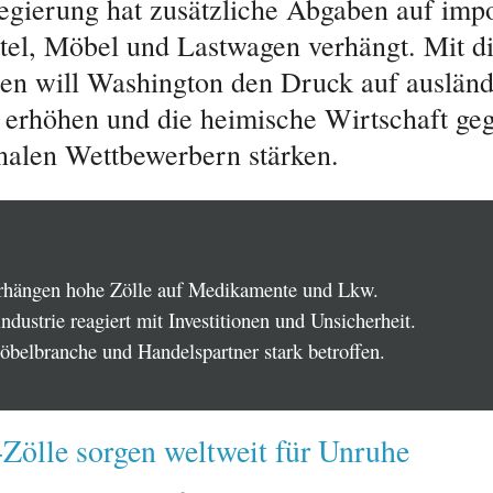
gierung hat zusätzliche Abgaben auf impo
tel, Möbel und Lastwagen verhängt. Mit d
 will Washington den Druck auf ausländ
r erhöhen und die heimische Wirtschaft ge
onalen Wettbewerbern stärken.
hängen hohe Zölle auf Medikamente und Lkw.
dustrie reagiert mit Investitionen und Unsicherheit.
belbranche und Handelspartner stark betroffen.
Zölle sorgen weltweit für Unruhe