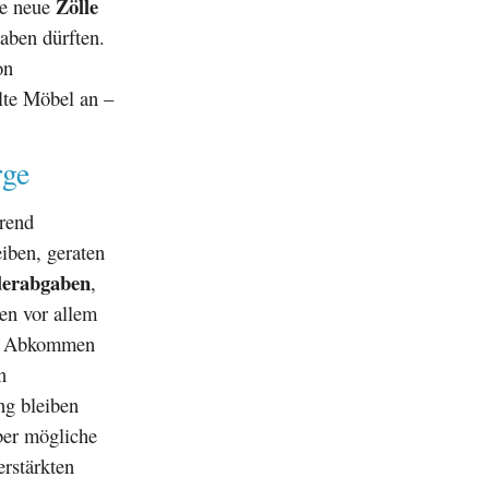
Zölle
de neue
aben dürften.
on
lte Möbel an –
rge
rend
iben, geraten
erabgaben
,
fen vor allem
les Abkommen
n
ng bleiben
ber mögliche
erstärkten