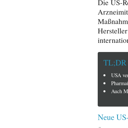
Die US-Re
Arzneimit
Maßnahmen
Herstelle
internati
TL;DR
USA ver
Pharmain
Auch Mö
Neue US-