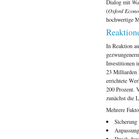
Dialog mit
Wa
(
Oxford Econo
hochwertige 
Reaktione
In Reaktion au
gezwungenerma
Investitionen 
23 Milliarden D
errichtete Wer
200 Prozent. 
zunächst die 
Mehrere Fakto
Sicherung 
Anpassung 
Druck dur