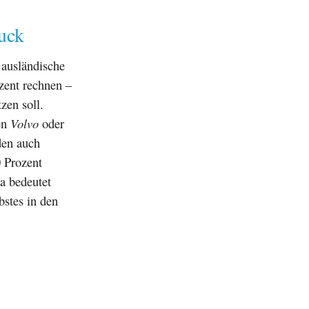
uck
 ausländische
zent rechnen –
zen soll.
en
Volvo
oder
den auch
0 Prozent
 bedeutet
bstes in den