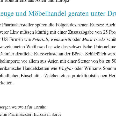
zeuge und Möbelhandel geraten unter Dr
r Pharmahersteller spüren die Folgen des neuen Kurses: Auch
hwerer Lkw müssen künftig mit einer Zusatzabgabe von 25 Pro
der US-Firmen wie
Peterbilt
,
Kennworth
oder
Mack Trucks
schüt
verzeichneten Wettbewerber wie das schwedische Unternehm
aimler deutliche Kursverluste an der Börse. Schließlich wer
elimporte vor allem aus Asien mit einer Steuer von bis zu 5
merikanische Handelsketten wie
Wayfair
oder Williams Sonoma
findlichen Einschnitt – Zeichen eines protektionistischen Her
rketten.
sorgen weltweit für Unruhe
fe im Pharmasektor: Europa in Sorge