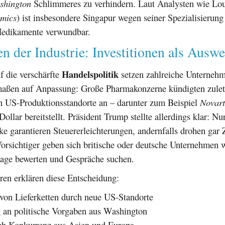
shington
Schlimmeres zu verhindern. Laut Analysten wie Lo
mics
) ist insbesondere Singapur wegen seiner Spezialisierung
Medikamente verwundbar.
n der Industrie: Investitionen als Ausw
Handelspolitik
f die verschärfte
setzen zahlreiche Unterneh
ßen auf Anpassung: Große Pharmakonzerne kündigten zuletz
in US-Produktionsstandorte an – darunter zum Beispiel
Novart
ollar bereitstellt. Präsident Trump stellte allerdings klar: Nur
ke garantieren Steuererleichterungen, andernfalls drohen gar Z
Vorsichtiger geben sich britische oder deutsche Unternehmen
Lage bewerten und Gespräche suchen.
ren erklären diese Entscheidung:
von Lieferketten durch neue US-Standorte
an politische Vorgaben aus Washington
ch Konkurrenz aus Asien und Europa