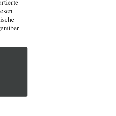
rtierte
iesen
ische
genüber